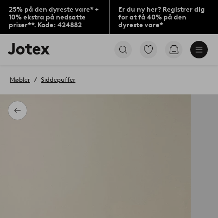
25% på den dyreste vare* +
Er du ny her? Registrer dig
10% ekstra på nedsatte
for at få 40% på den
priser**. Kode: 424882
dyreste vare*
Jotex
Gå
Gå
logo
til
til
-
favoritmarkerede
indkøbskur
gå
produkter
Møbler
Siddepuffer
til
forsiden
Tilbage