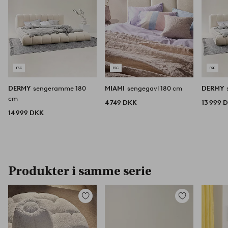
DERMY
sengeramme 180
MIAMI
sengegavl 180 cm
DERMY
cm
4 749 DKK
13 999 
14 999 DKK
Produkter i samme serie
Tilføj
Tilføj
til
til
favoritter
favoritter