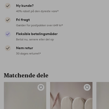
Ny kunde?
40% rabat på den dyreste vare*
Fri fragt
Gælder for postpakker over 649 kr*
Fleksible betalingsmåder
Betal nu, senere eller del op
Nem retur
30 dages returret*
Matchende dele
Tilføj
Tilføj
til
til
favoritter
favoritter