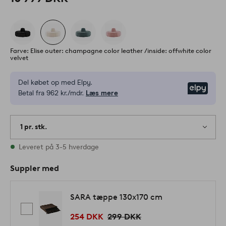
Farve: Elise outer: champagne color leather /inside: offwhite color
velvet
Del købet op med Elpy.
Elpy
Betal fra 962 kr./mdr.
Læs mere
1 pr. stk.
På lager
Leveret på 3-5 hverdage
Suppler med
SARA tæppe 130x170 cm
254 DKK
299 DKK