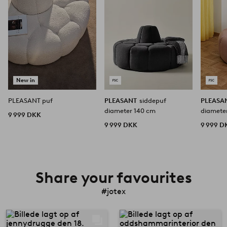
New in
PLEASANT puf
PLEASANT
siddepuf
PLEASA
diameter 140 cm
diamete
9 999 DKK
9 999 DKK
9 999 D
Share your favourites
#jotex