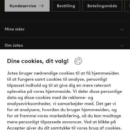
Kundeservice
Bestilling
Betalingsmåde
Mine sider
Om Jotex
Dine cookies, dit valg!
Vilkår
Jotex bruger nødvendige cookies til at få hjemmesiden
Venner
til at fungere samt cookies til analyse, personligt
tilpasset indhold og til at give dig en mere relevant
oplevelse på vores hjemmeside. Vi deler disse personlige
data og disse cookies med de reklame- og
Sikre betalinger - betal nu eller del op
analysevirksomheder, vi samarbejder med. Det gør vi
for at analysere, hvordan du bruger hjemmesiden, og
Vil du vide mere om
vores betalingsmuligheder
?
for at fremme vores markedsføring, så du kan modtage
elpy
mere personligt tilpassede annoncer. Ved at klikke på
Accepter giver du dit samtykke til vores brug af cookies.