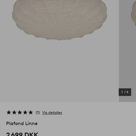
1
/
4
1
Vis detaljer
Plafond Linne
2 699 DKK