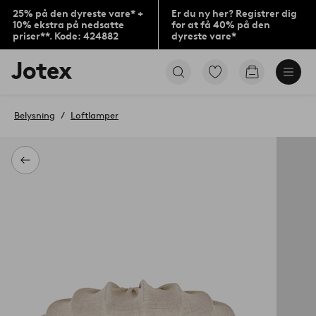
25% på den dyreste vare* +
Er du ny her? Registrer dig
10% ekstra på nedsatte
for at få 40% på den
priser**. Kode: 424882
dyreste vare*
Jotex
Gå
Gå
logo
til
til
-
favoritmarkerede
indkøbskur
gå
produkter
Belysning
Loftlamper
til
forsiden
Tilbage