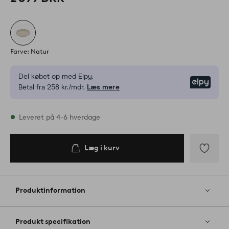
Farve: Natur
Del købet op med Elpy.
Elpy
Betal fra 258 kr./mdr.
Læs mere
På lager
Leveret på 4-6 hverdage
Læg i kurv
Læg i
kurv
Tilføj
til
favoritter
Produktinformation
Produkt specifikation