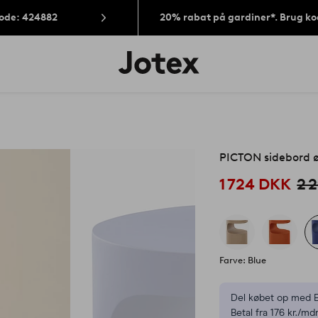
Kode: 424882
20% rabat på gardiner*. Brug k
Jotex
logo
-
gå
til
forsiden
PICTON sidebord 
1 724 DKK
2 
Farve: Blue
Del købet op med E
Betal fra 176 kr./mdr