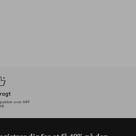
fragt
tpakker over 649
KK