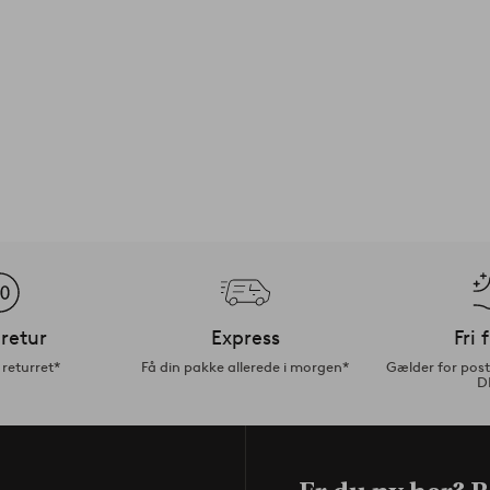
retur
Express
Fri 
returret*
Få din pakke allerede i morgen*
Gælder for pos
D