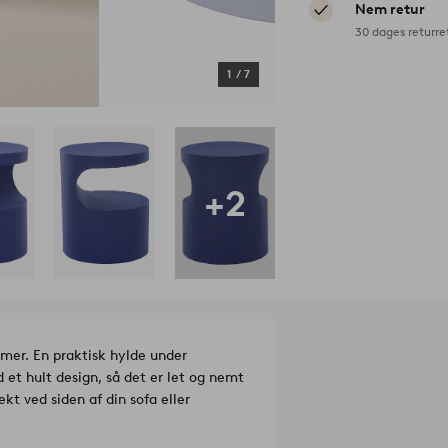
Nem retur
30 dages returre
1
/
7
+2
rmer. En praktisk hylde under
 et hult design, så det er let og nemt
ekt ved siden af din sofa eller