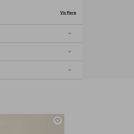
Vis flere
d.
er møbelfødder eller anden beskyttelse
Tilføj
til
favoritter