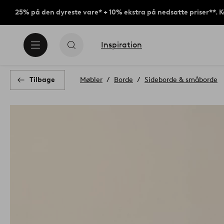
25% på den dyreste vare* + 10% ekstra på nedsatte priser**. 
Inspiration
Tilbage
Møbler
Borde
Sideborde & småborde