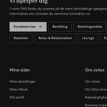
Vi hjælper dig
I vores FAQ finder du svarene på de mest almindelige spørgsmå
information om, hvordan du nemmest kontakter os.
Kundeservice
Bestilling
Betalingsmåde
Rabatter
Retur & Reklamation
I øvrigt
F
Mine sider
Om Jotex
Mine bestillinger
Om Jotex
Mine tilbud
Om Ellos Gro
Min profil
Bæredygtighe
Business inqui