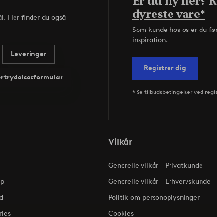
Er du ny her? Re
dyreste vare*
l. Her finder du også
Som kunde hos os er du fø
inspiration.
Leveringer
Registrer dig
ortrydelsesformular
* Se tilbudsbetingelser ved regi
Vilkår
Generelle vilkår - Privatkunde
up
Generelle vilkår - Erhvervskunde
d
Politik om personoplysninger
ries
Cookies