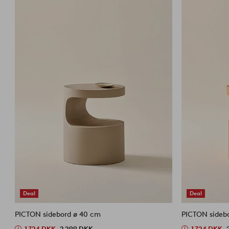
Deal
Deal
PICTON sidebord ø 40 cm
PICTON sideb
1 724 DKK
2 299 DKK
1 724 DKK