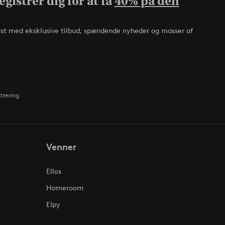
gistrer dig for at få
40% på den
rst med eksklusive tilbud, spændende nyheder og masser af
strering
Venner
Ellos
Homeroom
Elpy