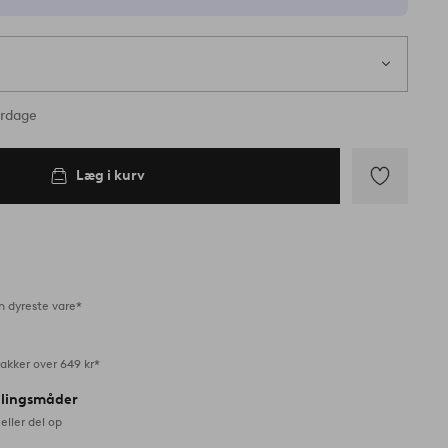
erdage
Læg i kurv
Tilføj
til
favoritter
n dyreste vare*
akker over 649 kr*
alingsmåder
eller del op