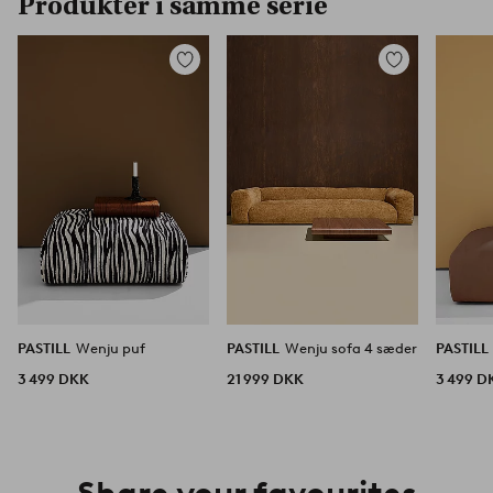
Produkter i samme serie
Tilføj
Tilføj
til
til
favoritter
favoritter
PASTILL
Wenju puf
PASTILL
Wenju sofa 4 sæder
PASTILL
3 499 DKK
21 999 DKK
3 499 D