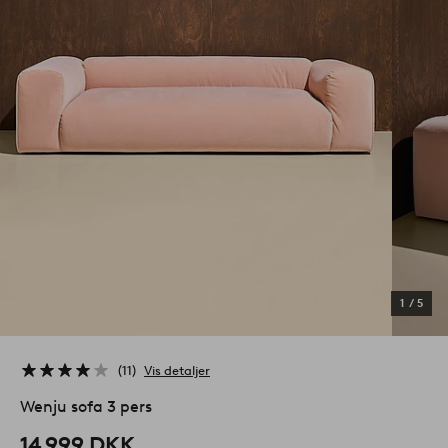
1
/
5
11
Vis detaljer
Wenju sofa 3 pers
14 999 DKK