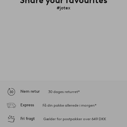
Share your favourites
#jotex
Nem retur
30 dages returret*
Express
Få din pakke allerede i morgen*
Fri fragt
Gælder for postpakker over 649 DKK