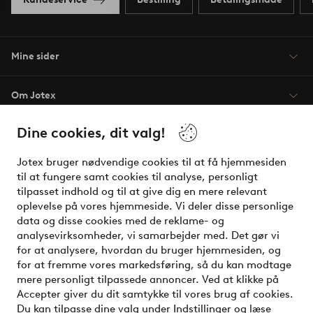
Mine sider
Om Jotex
Dine cookies, dit valg!
Vilkår
Jotex bruger nødvendige cookies til at få hjemmesiden
Venner
til at fungere samt cookies til analyse, personligt
tilpasset indhold og til at give dig en mere relevant
oplevelse på vores hjemmeside. Vi deler disse personlige
data og disse cookies med de reklame- og
Sikre betalinger - betal nu eller del op
analysevirksomheder, vi samarbejder med. Det gør vi
for at analysere, hvordan du bruger hjemmesiden, og
Vil du vide mere om
vores betalingsmuligheder
?
for at fremme vores markedsføring, så du kan modtage
elpy
mere personligt tilpassede annoncer. Ved at klikke på
Accepter giver du dit samtykke til vores brug af cookies.
Du kan tilpasse dine valg under Indstillinger og læse