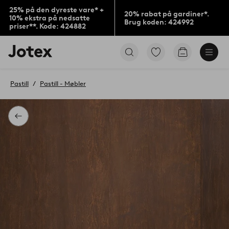
25% på den dyreste vare* +
20% rabat på gardiner*.
10% ekstra på nedsatte
Brug koden: 424992
priser**. Kode: 424882
Jotex
Gå
Gå
logo
til
til
-
favoritmarkerede
indkøbskur
gå
produkter
Pastill
Pastill - Møbler
til
forsiden
Tilbage