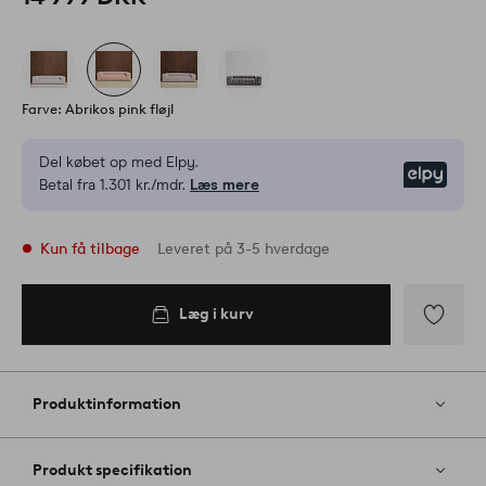
Farve: Abrikos pink fløjl
Del købet op med Elpy.
Elpy
Betal fra 1.301 kr./mdr.
Læs mere
Kun få tilbage
Leveret på 3-5 hverdage
Læg i kurv
Læg i
kurv
Tilføj
til
favoritter
Produktinformation
Produkt specifikation