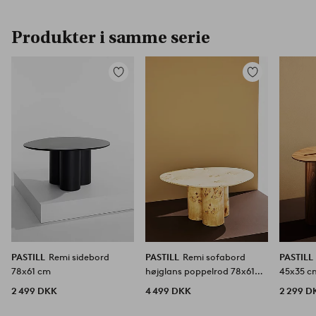
Produkter i samme serie
Tilføj
Tilføj
til
til
favoritter
favoritter
PASTILL
Remi sidebord
PASTILL
Remi sofabord
PASTILL
78x61 cm
højglans poppelrod 78x61
45x35 c
cm
2 499 DKK
4 499 DKK
2 299 D