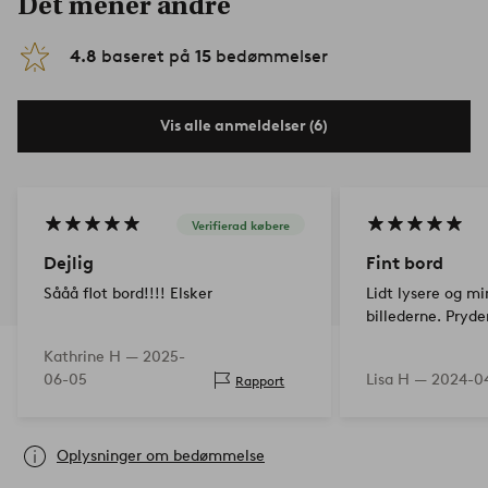
Det mener andre
4.8
baseret på
15
bedømmelser
Vis alle anmeldelser (6)
Verifierad købere
Dejlig
Fint bord
Sååå flot bord!!!! Elsker
Lidt lysere og m
billederne. Pryder
Kathrine H —
2025-
06-05
Lisa H —
2024-0
Rapport
Oplysninger om bedømmelse