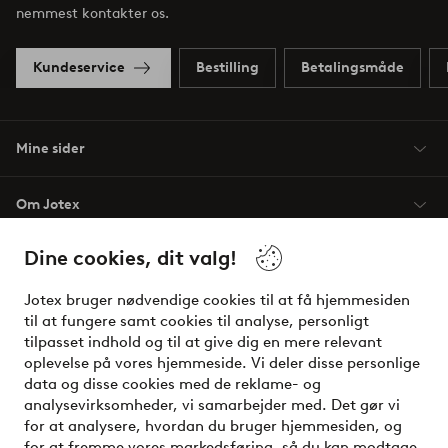
nemmest kontakter os.
Kundeservice
Bestilling
Betalingsmåde
Mine sider
Om Jotex
Dine cookies, dit valg!
Vilkår
Jotex bruger nødvendige cookies til at få hjemmesiden
Venner
til at fungere samt cookies til analyse, personligt
tilpasset indhold og til at give dig en mere relevant
oplevelse på vores hjemmeside. Vi deler disse personlige
data og disse cookies med de reklame- og
Sikre betalinger - betal nu eller del op
analysevirksomheder, vi samarbejder med. Det gør vi
for at analysere, hvordan du bruger hjemmesiden, og
Vil du vide mere om
vores betalingsmuligheder
?
for at fremme vores markedsføring, så du kan modtage