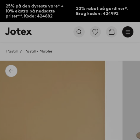
25% på den dyreste vare* +
20% rabat på gardiner*.
10% ekstra på nedsatte
Brug koden: 424992
priser**. Kode: 424882
Jotex
Gå
Gå
logo
til
til
-
favoritmarkerede
indkøbskur
gå
produkter
Pastill
Pastill - Møbler
til
forsiden
Tilbage