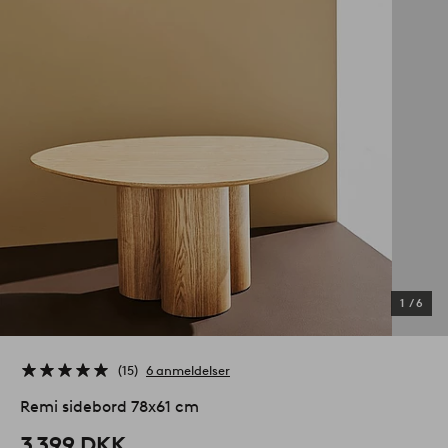
1
/
6
15
6 anmeldelser
Remi sidebord 78x61 cm
3 399 DKK