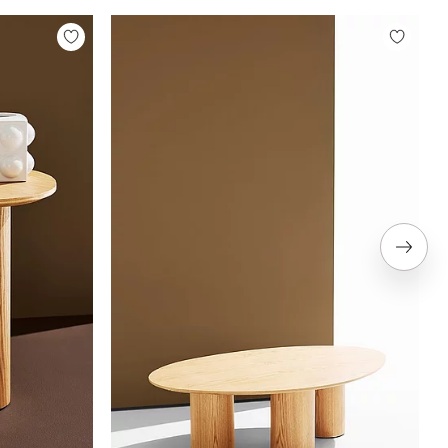
Tilføj
Tilføj
til
til
favoritter
favoritt
Næste
produ