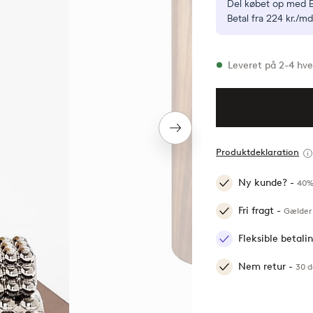
Del købet op med E
Betal fra 224 kr./md
På lager
Leveret på 2-4 hv
Næste
produkt
Produktdeklaration
Ny kunde? -
40%
Fri fragt -
Gælder 
Fleksible betal
Nem retur -
30 d