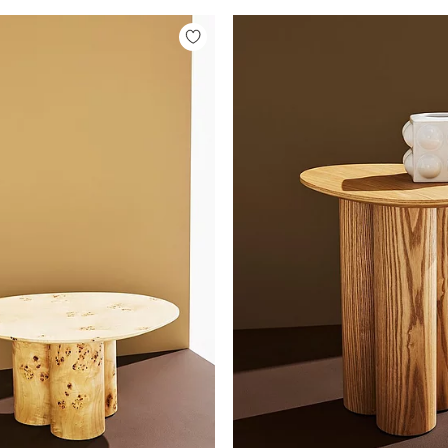
Tilføj
til
favoritter