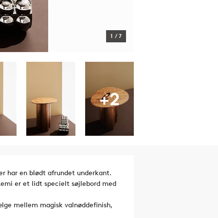
1
/
7
+2
er har en blødt afrundet underkant.
mi er et lidt specielt søjlebord med
 vælge mellem magisk valnøddefinish,