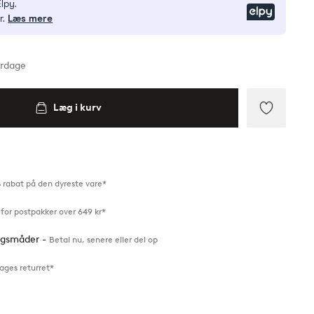
lpy.
Elpy
r.
Læs mere
erdage
Læg i kurv
Tilføj
til
favoritte
 rabat på den dyreste vare*
for postpakker over 649 kr*
ingsmåder -
Betal nu, senere eller del op
ages returret*