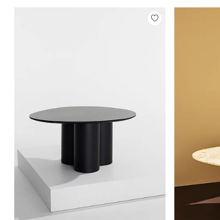
Tilføj
til
favoritter