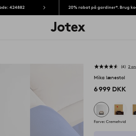
Kode: 424882
20% rabat på gardiner*. Brug k
Jotex
logo
-
gå
til
forsiden
4
2 a
Mika lænestol
6 999 DKK
Farve: Cremehvid