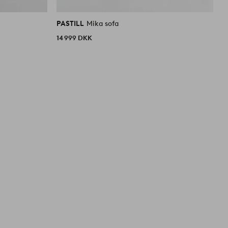
PASTILL
Mika sofa
P
14 999 DKK
1