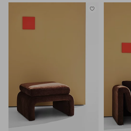
Tilføj
til
favoritter