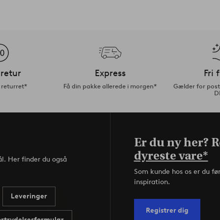
retur
Express
Fri 
returret*
Få din pakke allerede i morgen*
Gælder for pos
D
Er du ny her? Re
dyreste vare*
l. Her finder du også
Som kunde hos os er du fø
inspiration.
Leveringer
Registrer dig
ortrydelsesformular