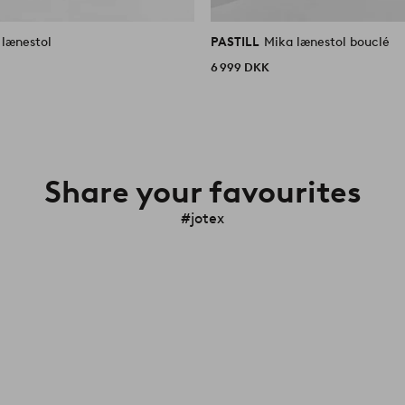
 lænestol
PASTILL
Mika lænestol bouclé
6 999 DKK
Share your favourites
#jotex