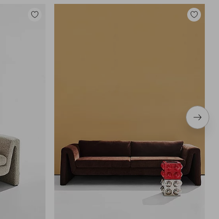
Tilføj
Tilføj
til
til
favoritter
favoritter
Næste
produ