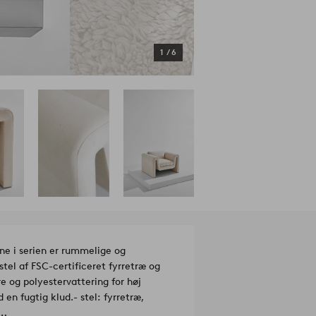
1
/
6
rne i serien er rummelige og
el af FSC-certificeret fyrretræ og
 og polyestervattering for høj
d en fugtig klud.
- stel: fyrretræ,