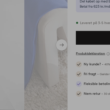
Del købet op med E
Betal fra 623 kr./md
På lager
Leveret på 3-5 hv
Næste
produkt
Produktdeklaration
Ny kunde? -
40%
Fri fragt -
Gælder 
Fleksible betal
Nem retur -
30 d