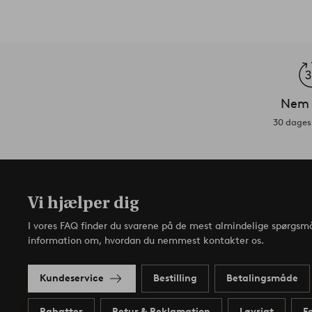
Nem 
30 dages 
Vi hjælper dig
I vores FAQ finder du svarene på de mest almindelige spørgsmå
information om, hvordan du nemmest kontakter os.
Kundeservice
Bestilling
Betalingsmåde
Rabatter
Retur & Reklamation
I øvrigt
F