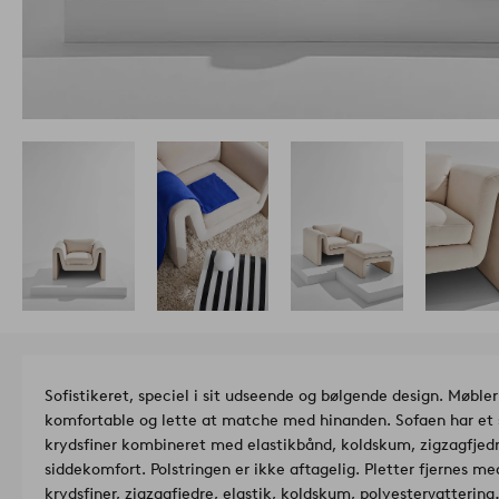
Sofistikeret, speciel i sit udseende og bølgende design. Møble
komfortable og lette at matche med hinanden. Sofaen har et st
krydsfiner kombineret med elastikbånd, koldskum, zigzagfjedre
siddekomfort. Polstringen er ikke aftagelig. Pletter fjernes me
krydsfiner, zigzagfjedre, elastik, koldskum, polyestervattering