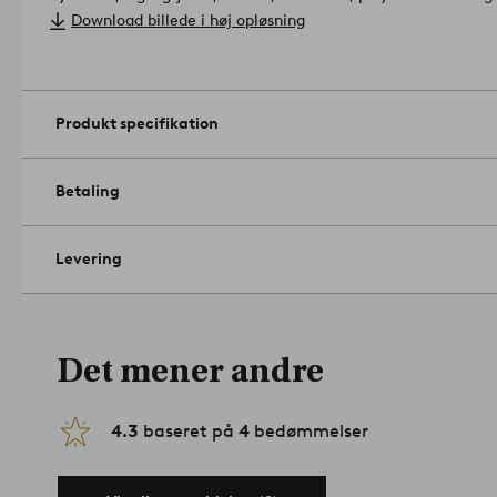
- bredde 105 cm, dybde 88 cm, højde 73 cm, sædehøjde 45 c
Download billede i høj opløsning
cm.
Produktet er certificeret af Forest Stewardship Council (FS
træ, der er fældet ved ansvarlig skovdrift, som tager hensyn ti
55.0 cm.
• Polyurethanskum.
Produkt specifikation
• Vægt: 23.676 kg.
Artikelnummer: 1665874-01-0
Betaling
Levering
Det mener andre
4.3
baseret på
4
bedømmelser