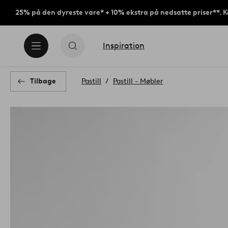
25% på den dyreste vare* + 10% ekstra på nedsatte priser**. 
Inspiration
Tilbage
Pastill
Pastill - Møbler