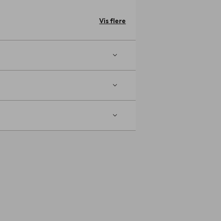
m, sædedybde 55 cm, armlænshøjde 65
C), hvilket betyder, at det indeholder
Vis flere
l mennesker og miljø.
• Sædebredde: