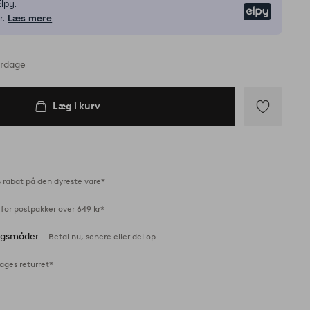
lpy.
Elpy
r.
Læs mere
erdage
Læg i kurv
Tilføj
til
favoritter
 rabat på den dyreste vare*
for postpakker over 649 kr*
ingsmåder -
Betal nu, senere eller del op
ages returret*