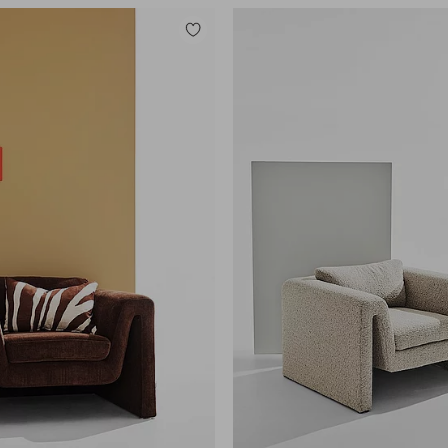
Tilføj
til
favoritter