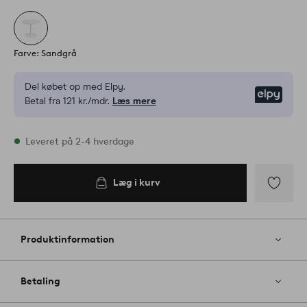
Farve: Sandgrå
Del købet op med Elpy.
Elpy
Betal fra 121 kr./mdr.
Læs mere
På lager
Leveret på 2-4 hverdage
Læg i kurv
Læg i
kurv
Tilføj
til
favoritter
Produktinformation
Betaling