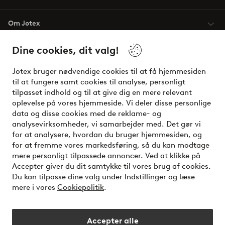
Om Jotex
Dine cookies, dit valg!
Vilkår
Jotex bruger nødvendige cookies til at få hjemmesiden
Venner
til at fungere samt cookies til analyse, personligt
tilpasset indhold og til at give dig en mere relevant
oplevelse på vores hjemmeside. Vi deler disse personlige
data og disse cookies med de reklame- og
Sikre betalinger - betal nu eller del op
analysevirksomheder, vi samarbejder med. Det gør vi
for at analysere, hvordan du bruger hjemmesiden, og
Vil du vide mere om
vores betalingsmuligheder
?
for at fremme vores markedsføring, så du kan modtage
elpy
mere personligt tilpassede annoncer. Ved at klikke på
Accepter giver du dit samtykke til vores brug af cookies.
Du kan tilpasse dine valg under Indstillinger og læse
mere i vores
Cookiepolitik
.
Danmark - Vælg land
Accepter alle