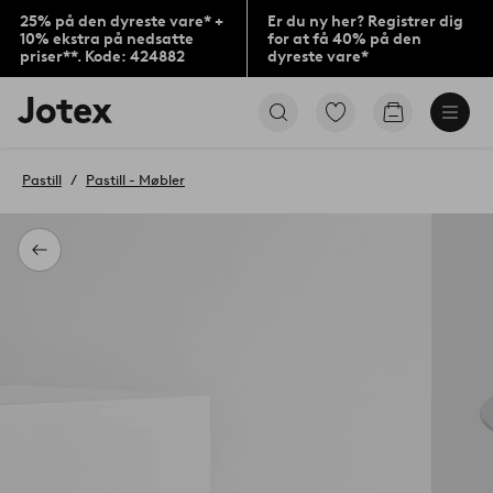
25% på den dyreste vare* +
Er du ny her? Registrer dig
10% ekstra på nedsatte
for at få 40% på den
priser**. Kode: 424882
dyreste vare*
Jotex
Gå
Gå
logo
til
til
-
favoritmarkerede
indkøbskur
gå
produkter
Pastill
Pastill - Møbler
til
forsiden
Tilbage