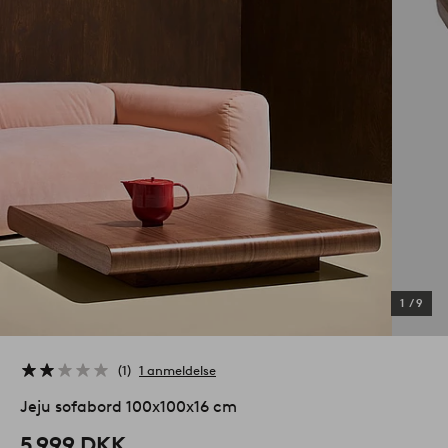
1
/
9
1
1 anmeldelse
Jeju sofabord 100x100x16 cm
5 999 DKK