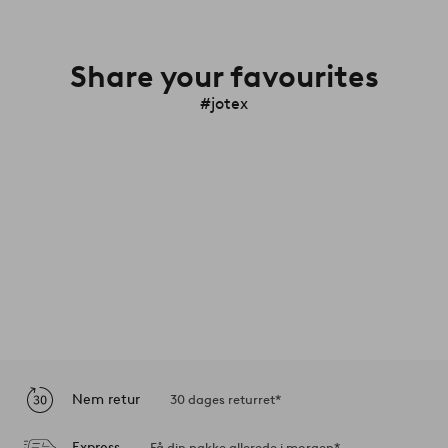
Share your favourites
#jotex
Nem retur
30 dages returret*
Express
Få din pakke allerede i morgen*