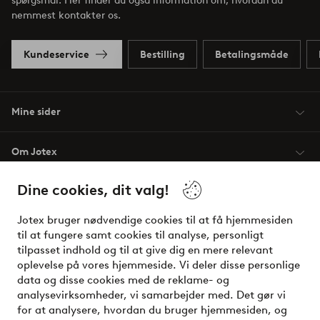
spørgsmål. Her finder du også information om, hvordan du
nemmest kontakter os.
Kundeservice
Bestilling
Betalingsmåde
Mine sider
Om Jotex
Dine cookies, dit valg!
Vilkår
Jotex bruger nødvendige cookies til at få hjemmesiden
Venner
til at fungere samt cookies til analyse, personligt
tilpasset indhold og til at give dig en mere relevant
oplevelse på vores hjemmeside. Vi deler disse personlige
data og disse cookies med de reklame- og
Sikre betalinger - betal nu eller del op
analysevirksomheder, vi samarbejder med. Det gør vi
for at analysere, hvordan du bruger hjemmesiden, og
Vil du vide mere om
vores betalingsmuligheder
?