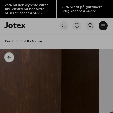
25% på den dyreste vare* +
20% rabat på gardiner*.
10% ekstra på nedsatte
Brug koden: 424992
priser**. Kode: 424882
Jotex
Gå
Gå
logo
til
til
-
favoritmarkerede
indkøbskur
gå
produkter
Pastill
Pastill - Møbler
til
forsiden
Tilbage