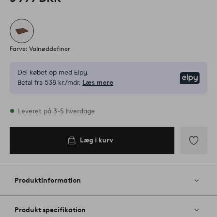
Farve: Valnøddefiner
Del købet op med Elpy.
Elpy
Betal fra 538 kr./mdr.
Læs mere
På lager
Leveret på 3-5 hverdage
Læg i kurv
Læg i
kurv
Tilføj
til
favoritter
Produktinformation
Produkt specifikation