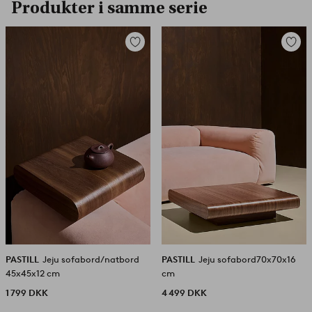
Produkter i samme serie
Tilføj
Tilføj
til
til
favoritter
favorit
PASTILL
Jeju sofabord/natbord
PASTILL
Jeju sofabord70x70x16
45x45x12 cm
cm
1 799 DKK
4 499 DKK