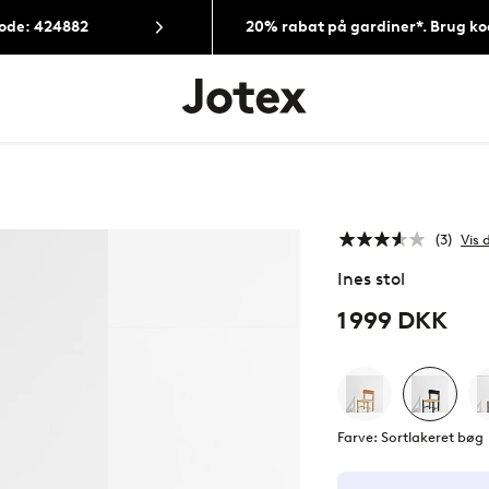
Kode: 424882
20% rabat på gardiner*. Brug k
Jotex
logo
-
gå
til
forsiden
3
Vis 
Ines stol
1 999 DKK
Farve: Sortlakeret bøg