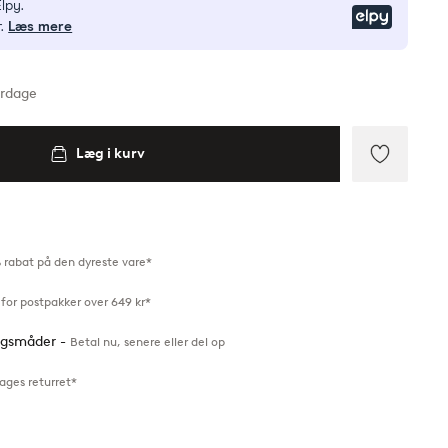
lpy.
Elpy
.
Læs mere
erdage
Læg i kurv
Tilføj
til
favoritte
 rabat på den dyreste vare*
for postpakker over 649 kr*
ingsmåder -
Betal nu, senere eller del op
ages returret*