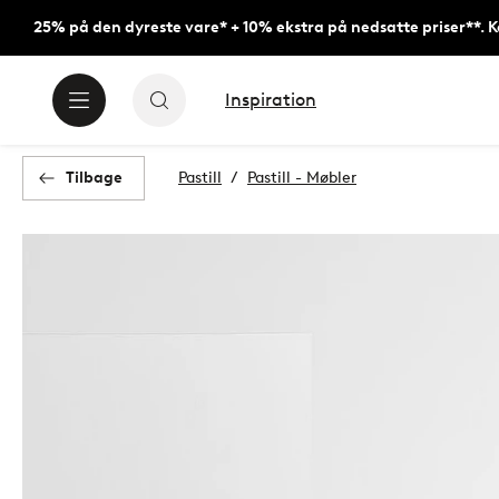
25% på den dyreste vare* + 10% ekstra på nedsatte priser**. 
Inspiration
Tilbage
Pastill
Pastill - Møbler