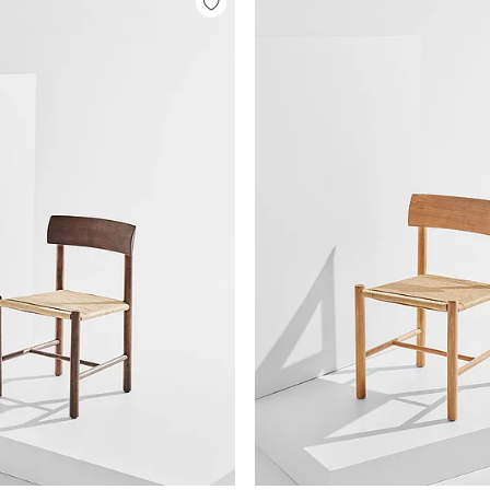
Tilføj
til
favoritter