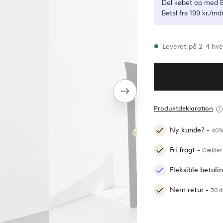
Del købet op med E
Betal fra 199 kr./mdr
På lager
Leveret på 2-4 hv
Næste
produkt
Produktdeklaration
Ny kunde? -
40%
Fri fragt -
Gælder 
Fleksible betal
Nem retur -
30 d