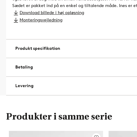
Sædet er pakket ind på en enkel og tiltalende måde. Ines er 
helt rum.
Produktet er certificeret af Forest Stewardship Counci
Download billede i høj opløsning
indeholder træ, der er fældet ved ansvarlig skovdrift, som tag
Monteringsvejledning
miljø.
Artikelnummer: 1717293-02-0
Produkt specifikation
Betaling
Levering
Produkter i samme serie