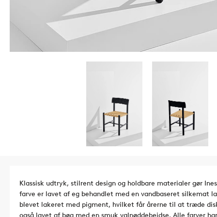
Klassisk udtryk, stilrent design og holdbare materialer gør Ines 
farve er lavet af eg behandlet med en vandbaseret silkemat lak.
blevet lakeret med pigment, hvilket får årerne til at træde di
også lavet af bøg med en smuk valnøddebejdse. Alle farver har 