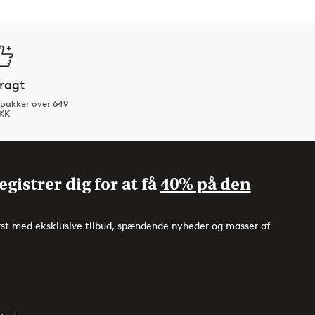
fragt
tpakker over 649
KK
gistrer dig for at få
40% på den
rst med eksklusive tilbud, spændende nyheder og masser af