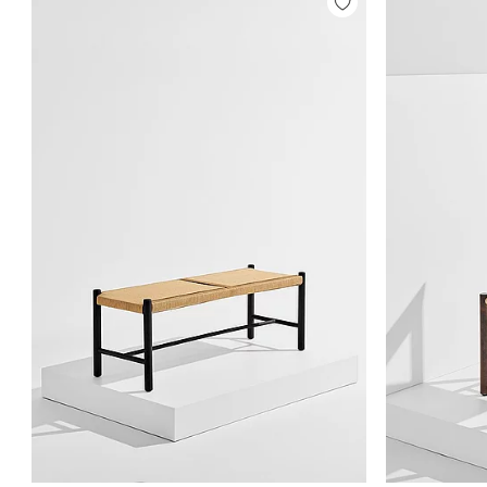
Tilføj
til
favoritter