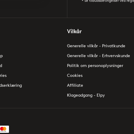
* Se tilbudsbetingelser ved regi
Vilkår
Generelle vilkår - Privatkunde
up
Generelle vilkår - Erhvervskunde
d
Politik om personoplysninger
ries
Cookies
dserklæring
Affiliate
Klageadgang - Elpy