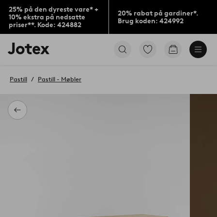
25% på den dyreste vare* +
20% rabat på gardiner*.
10% ekstra på nedsatte
Brug koden: 424992
priser**. Kode: 424882
Jotex
Gå
Gå
logo
til
til
-
favoritmarkerede
indkøbskur
gå
produkter
Pastill
Pastill - Møbler
til
forsiden
Tilbage