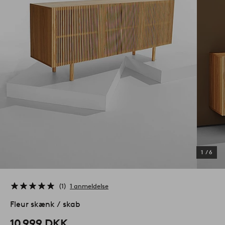
1
/
6
1
1 anmeldelse
Fleur skænk / skab
10 999 DKK