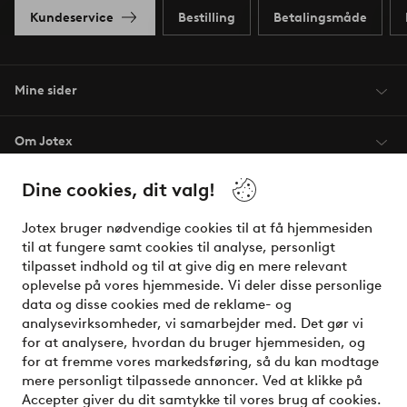
Kundeservice
Bestilling
Betalingsmåde
Mine sider
Om Jotex
Dine cookies, dit valg!
Vilkår
Jotex bruger nødvendige cookies til at få hjemmesiden
Venner
til at fungere samt cookies til analyse, personligt
tilpasset indhold og til at give dig en mere relevant
oplevelse på vores hjemmeside. Vi deler disse personlige
data og disse cookies med de reklame- og
Sikre betalinger - betal nu eller del op
analysevirksomheder, vi samarbejder med. Det gør vi
for at analysere, hvordan du bruger hjemmesiden, og
Vil du vide mere om
vores betalingsmuligheder
?
for at fremme vores markedsføring, så du kan modtage
elpy
mere personligt tilpassede annoncer. Ved at klikke på
Accepter giver du dit samtykke til vores brug af cookies.