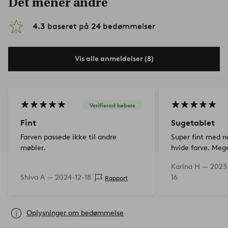
Det mener andre
4.3
baseret på
24
bedømmelser
Vis alle anmeldelser (8)
Verifierad købere
Fint
Sugetablet
Farven passede ikke til andre
Super fint med n
møbler.
hvide farve. Meg
Karina H —
2023
Shiva A —
2024-12-18
16
Rapport
Oplysninger om bedømmelse