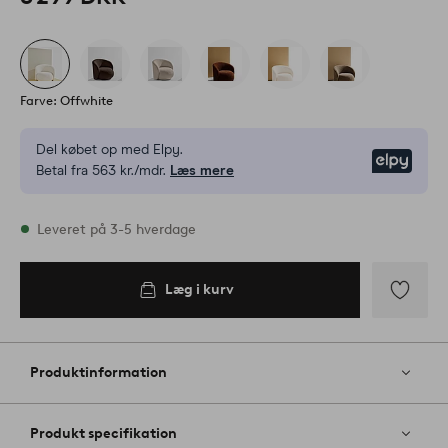
Farve: Offwhite
Del købet op med Elpy.
Elpy
Betal fra 563 kr./mdr.
Læs mere
På lager
Leveret på 3-5 hverdage
Læg i kurv
Læg i
kurv
Tilføj
til
favoritter
Produktinformation
Produkt specifikation