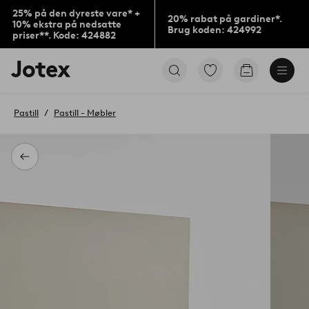
25% på den dyreste vare* +
20% rabat på gardiner*.
10% ekstra på nedsatte
Brug koden: 424992
priser**. Kode: 424882
Jotex
Gå
Gå
logo
til
til
-
favoritmarkerede
indkøbskur
gå
produkter
Pastill
Pastill - Møbler
til
forsiden
Tilbage