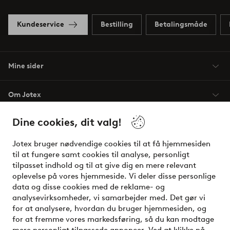
Kundeservice
Bestilling
Betalingsmåde
Mine sider
Om Jotex
Dine cookies, dit valg!
Vilkår
Jotex bruger nødvendige cookies til at få hjemmesiden
Venner
til at fungere samt cookies til analyse, personligt
tilpasset indhold og til at give dig en mere relevant
oplevelse på vores hjemmeside. Vi deler disse personlige
data og disse cookies med de reklame- og
Sikre betalinger - betal nu eller del op
analysevirksomheder, vi samarbejder med. Det gør vi
for at analysere, hvordan du bruger hjemmesiden, og
Vil du vide mere om
vores betalingsmuligheder
?
for at fremme vores markedsføring, så du kan modtage
elpy