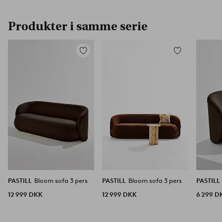
Produkter i samme serie
Tilføj
Tilføj
til
til
favoritter
favoritter
PASTILL
Bloom sofa 3 pers
PASTILL
Bloom sofa 3 pers
PASTILL
12 999 DKK
12 999 DKK
6 299 D