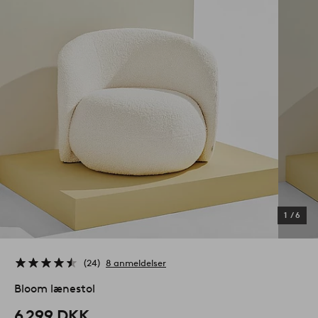
1
/
6
24
8 anmeldelser
Bloom lænestol
6 299 DKK