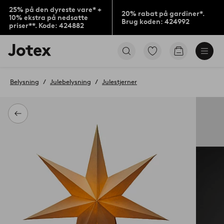
25% på den dyreste vare* +
20% rabat på gardiner*.
10% ekstra på nedsatte
Brug koden: 424992
priser**. Kode: 424882
Jotex
Gå
Gå
logo
til
til
-
favoritmarkerede
indkøbskur
gå
produkter
Belysning
Julebelysning
Julestjerner
til
forsiden
Tilbage