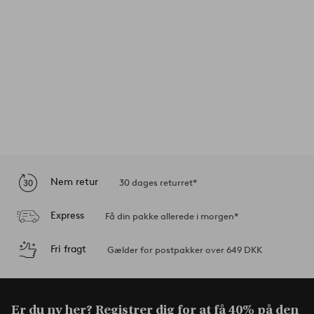
Nem retur
30 dages returret*
Express
Få din pakke allerede i morgen*
Fri fragt
Gælder for postpakker over 649 DKK
Er du ny her? Registrer dig for at få
40% på den