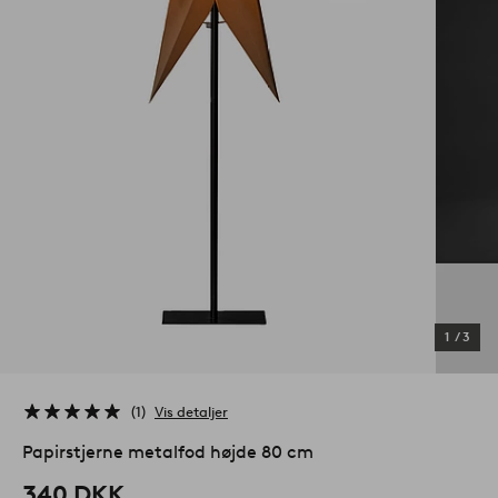
1
/
3
1
Vis detaljer
Papirstjerne metalfod højde 80 cm
340 DKK