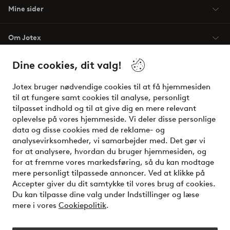
Mine sider
Om Jotex
Dine cookies, dit valg!
Vilkår
Jotex bruger nødvendige cookies til at få hjemmesiden
Venner
til at fungere samt cookies til analyse, personligt
tilpasset indhold og til at give dig en mere relevant
oplevelse på vores hjemmeside. Vi deler disse personlige
data og disse cookies med de reklame- og
Sikre betalinger - betal nu eller del op
analysevirksomheder, vi samarbejder med. Det gør vi
for at analysere, hvordan du bruger hjemmesiden, og
Vil du vide mere om
vores betalingsmuligheder
?
for at fremme vores markedsføring, så du kan modtage
elpy
mere personligt tilpassede annoncer. Ved at klikke på
Accepter giver du dit samtykke til vores brug af cookies.
Du kan tilpasse dine valg under Indstillinger og læse
mere i vores
Cookiepolitik
.
Danmark - Vælg land