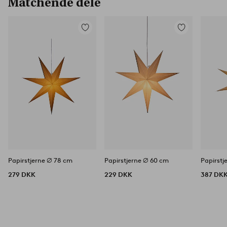
Matchende dele
Tilføj
Tilføj
til
til
favoritter
favoritter
Papirstjerne ⌀ 78 cm
Papirstjerne ⌀ 60 cm
Papirstj
279 DKK
229 DKK
387 DK