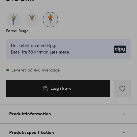
Farve: Beige
Del købet op med Elpy.
Elpy
Betal fra 58 kr./mdr.
Læs mere
På lager
Leveret på 4-6 hverdage
Læg i kurv
Læg i
kurv
Tilføj
til
favoritter
Produktinformation
Produkt specifikation