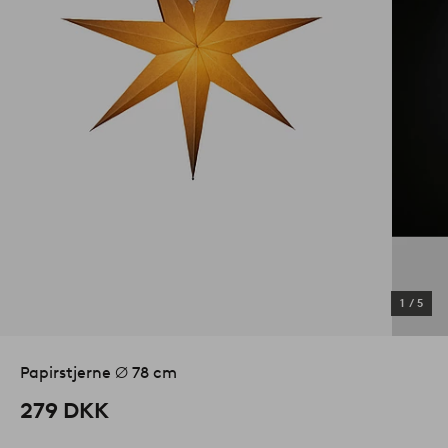
1
/
5
Papirstjerne ⌀ 78 cm
279 DKK