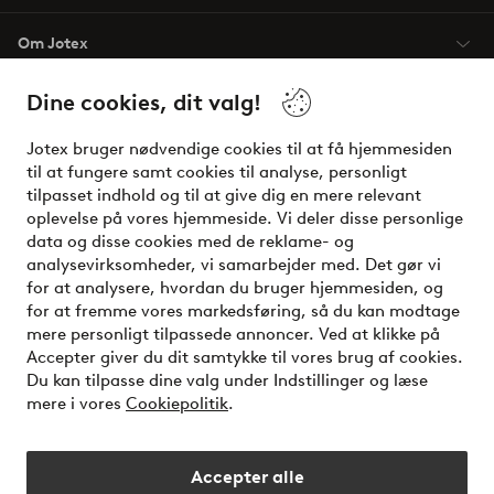
Om Jotex
Dine cookies, dit valg!
Vilkår
Jotex bruger nødvendige cookies til at få hjemmesiden
Venner
til at fungere samt cookies til analyse, personligt
tilpasset indhold og til at give dig en mere relevant
oplevelse på vores hjemmeside. Vi deler disse personlige
data og disse cookies med de reklame- og
Sikre betalinger - betal nu eller del op
analysevirksomheder, vi samarbejder med. Det gør vi
for at analysere, hvordan du bruger hjemmesiden, og
Vil du vide mere om
vores betalingsmuligheder
?
for at fremme vores markedsføring, så du kan modtage
elpy
mere personligt tilpassede annoncer. Ved at klikke på
Accepter giver du dit samtykke til vores brug af cookies.
Du kan tilpasse dine valg under Indstillinger og læse
mere i vores
Cookiepolitik
.
Danmark - Vælg land
Accepter alle