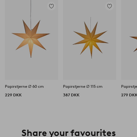
Tilføj
Tilføj
til
til
favoritter
favoritter
Papirstjerne ⌀ 60 cm
Papirstjerne ⌀ 115 cm
Papirstj
229 DKK
387 DKK
279 DK
Share your favourites