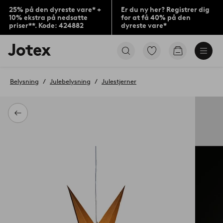
25% på den dyreste vare* +
Er du ny her? Registrer dig
10% ekstra på nedsatte
for at få 40% på den
priser**. Kode: 424882
dyreste vare*
Jotex
Gå
Gå
logo
til
til
-
favoritmarkerede
indkøbskur
gå
produkter
Belysning
Julebelysning
Julestjerner
til
forsiden
Tilbage