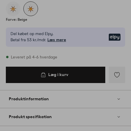
Farve: Beige
Del købet op med Elpy.
Elpy
Betal fra 53 kr./mdr.
Læs mere
På lager
Leveret på 4-6 hverdage
Læg i kurv
Læg i
kurv
Tilføj
til
favoritter
Produktinformation
Produkt specifikation