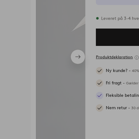
På lager
Leveret på 3-4 hv
Produktdeklaration
Næste
produkt
Ny kunde? -
40%
Fri fragt -
Gælder 
Fleksible betal
Nem retur -
30 d