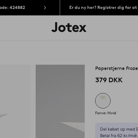
Kode: 424882
Er du ny her? Registrer dig for a
Jotex
logo
-
gå
til
forsiden
Paperstjerne Froz
379 DKK
Farve: Hvid
Del købet op med E
Betal fra 62 kr./mdr.