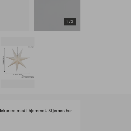
1
/
3
t dekorere med i hjemmet. Stjernen har