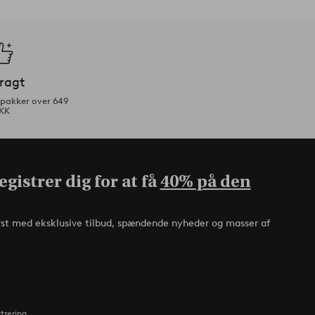
fragt
tpakker over 649
KK
gistrer dig for at få
40% på den
rst med eksklusive tilbud, spændende nyheder og masser af
strering