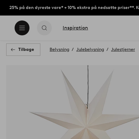
25% på den dyreste vare* + 10% ekstra på nedsatte priser**. 
Inspiration
Tilbage
Belysning
Julebelysning
Julestjerner