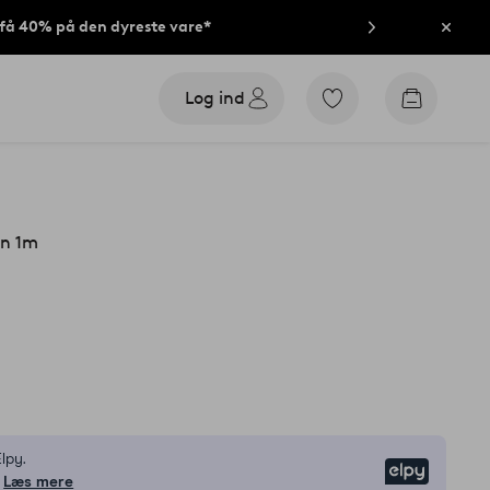
t få 40% på den dyreste vare*
Luk
Log ind
Gå
Gå
til
til
favoritmarkerede
indkøbsk
produkter
en 1m
lpy.
Elpy
Læs mere