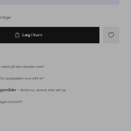
erdage
Læg i kurv
Tilføj
til
favoritter
 rabat på den dyreste vare*
for postpakker over 649 kr*
ingsmåder -
Betal nu, senere eller del op
ages returret*