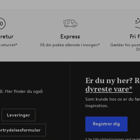
retur
Express
Fri 
returret*
Få din pakke allerede i morgen*
Gælder for pos
D
Er du ny her? Re
dyreste vare*
l. Her finder du også
Som kunde hos os er du fø
inspiration.
Leveringer
Registrer dig
ortrydelsesformular
* Se tilbudsbetingelser ved regi