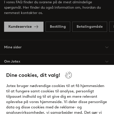
I vores FAQ finder du svarene på de mest almindelige
spørgsmål. Her finder du også information om, hvordan du
nemmest kontakter os.
Kundeservice
Bestilling
Betalingsmåde
Mine sider
Om Jotex
Dine cookies, dit valg!
Vilkår
Jotex bruger nødvendige cookies til at få hjemmesiden
Venner
til at fungere samt cookies til analyse, personligt
tilpasset indhold og til at give dig en mere relevant
oplevelse på vores hjemmeside. Vi deler disse personlige
data og disse cookies med de reklame- og
Sikre betalinger - betal nu eller del op
analysevirksomheder, vi samarbejder med. Det gør vi