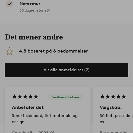
Nem retur
30 dages returret*
Det mener andre
4.8
baseret på
6
bedømmelser
Vis alle anmeldelser (2)
Verifierad købere
Anbefaler det
Vægskab.
Smukt sidebord, flot materiale og
Så flot, passede
design
os.
Catarina B —
2026-01-
Rose-marie M —