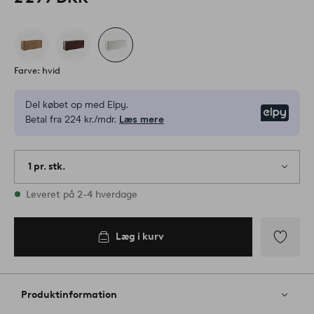
Farve: hvid
Del købet op med Elpy.
Elpy
Betal fra 224 kr./mdr.
Læs mere
1 pr. stk.
På lager
Leveret på 2-4 hverdage
Læg i kurv
Tilføj
til
favoritter
Produktinformation