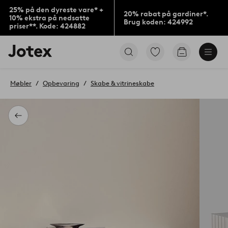
25% på den dyreste vare* +
20% rabat på gardiner*.
10% ekstra på nedsatte
Brug koden: 424992
priser**. Kode: 424882
Jotex
Gå
Gå
logo
til
til
-
favoritmarkerede
indkøbskur
gå
produkter
Møbler
Opbevaring
Skabe & vitrineskabe
til
forsiden
Tilbage