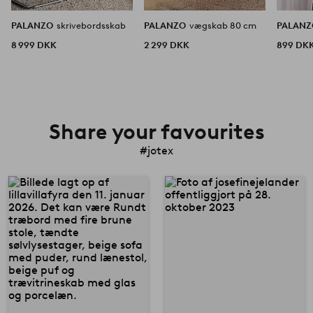
PALANZO
skrivebordsskab
PALANZO
vægskab 80 cm
PALAN
8 999 DKK
2 299 DKK
899 DK
Share your favourites
#jotex