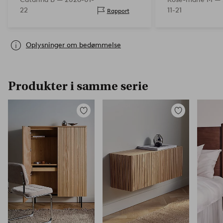
22
11-21
Rapport
Oplysninger om bedømmelse
Produkter i samme serie
Tilføj
Tilføj
til
til
favoritter
favoritter