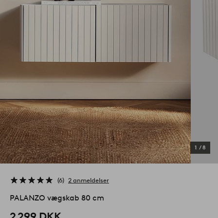
1
/
8
6
2 anmeldelser
PALANZO vægskab 80 cm
2 299 DKK