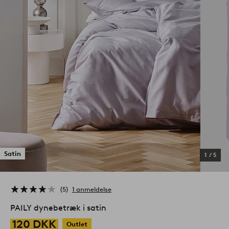
Satin
1
/
5
5
1 anmeldelse
PAILY dynebetræk i satin
120 DKK
Outlet