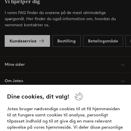
Vi hjælper dig
I vores FAQ finder du svarene på de mest almindelige
spørgsmål. Her finder du også information om, hvordan du
nemmest kontakter os.
Kundeservice
Bestilling
Betalingsmåde
Mine sider
Om Jotex
Dine cookies, dit valg!
Vilkår
Jotex bruger nødvendige cookies til at få hjemmesiden
Venner
til at fungere samt cookies til analyse, personligt
tilpasset indhold og til at give dig en mere relevant
oplevelse på vores hjemmeside. Vi deler disse personlige