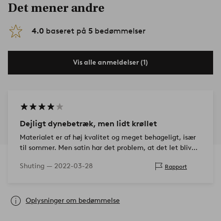
Det mener andre
4.0
baseret på
5
bedømmelser
Vis alle anmeldelser (1)
Dejligt dynebetræk, men lidt krøllet
Materialet er af høj kvalitet og meget behageligt, især
til sommer. Men satin har det problem, at det let bliver
krøllet. Efter en nats søvn er dynebetrækket slet i…
Shuting —
2022-03-28
Rapport
Oplysninger om bedømmelse