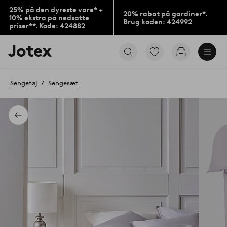
25% på den dyreste vare* +
20% rabat på gardiner*.
10% ekstra på nedsatte
Brug koden: 424992
priser**. Kode: 424882
Jotex
Gå
Gå
logo
til
til
-
favoritmarkerede
indkøbskur
gå
produkter
Sengetøj
Sengesæt
til
forsiden
Tilbage