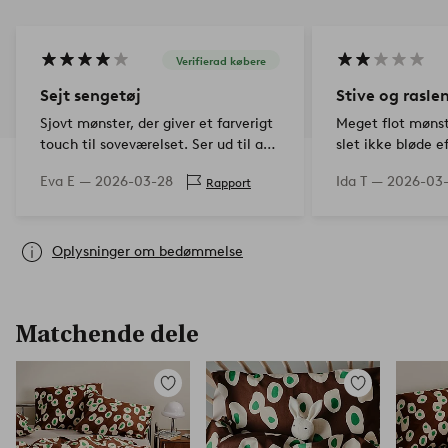
Verifierad købere
Sejt sengetøj
Stive og rasle
Sjovt mønster, der giver et farverigt
Meget flot møns
touch til soveværelset. Ser ud til at
slet ikke bløde e
være god kvalitet, ikke tyndt stof.
Eva E —
2026-03-28
Ida T —
2026-03
Rapport
Oplysninger om bedømmelse
Matchende dele
Tilføj
Tilføj
til
til
favoritter
favoritter