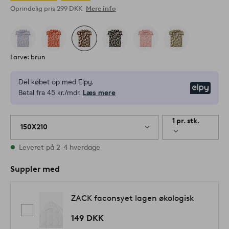
Oprindelig pris
299 DKK
Mere info
Farve: brun
Del købet op med Elpy.
Elpy
Betal fra 45 kr./mdr.
Læs mere
1 pr. stk.
150X210
På lager
Leveret på 2-4 hverdage
Suppler med
ZACK faconsyet lagen økologisk
149 DKK