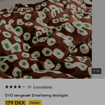
1
/
4
5
2 anmeldelser
OVO sengesæt Enkeltseng økologisk
179 DKK
Outlet