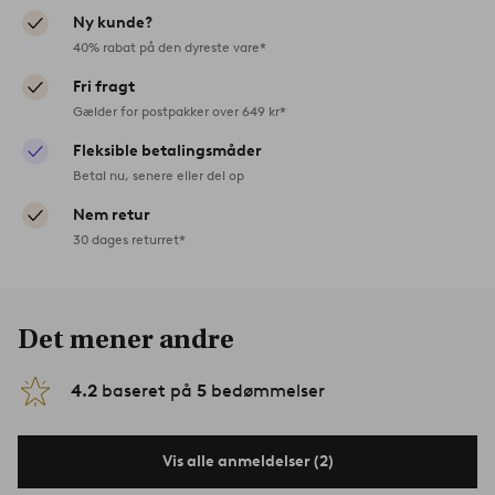
Ny kunde?
40% rabat på den dyreste vare*
Fri fragt
Gælder for postpakker over 649 kr*
Fleksible betalingsmåder
Betal nu, senere eller del op
Nem retur
30 dages returret*
Det mener andre
4.2
baseret på
5
bedømmelser
Vis alle anmeldelser (2)