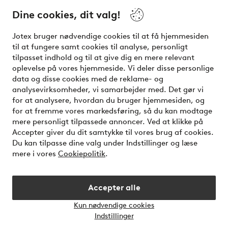
Dine cookies, dit valg!
Vilkår
Jotex bruger nødvendige cookies til at få hjemmesiden
Venner
til at fungere samt cookies til analyse, personligt
tilpasset indhold og til at give dig en mere relevant
oplevelse på vores hjemmeside. Vi deler disse personlige
data og disse cookies med de reklame- og
Sikre betalinger - betal nu eller del op
analysevirksomheder, vi samarbejder med. Det gør vi
for at analysere, hvordan du bruger hjemmesiden, og
Vil du vide mere om
vores betalingsmuligheder
?
for at fremme vores markedsføring, så du kan modtage
elpy
mere personligt tilpassede annoncer. Ved at klikke på
Accepter giver du dit samtykke til vores brug af cookies.
Du kan tilpasse dine valg under Indstillinger og læse
mere i vores
Cookiepolitik
.
Danmark - Vælg land
Accepter alle
Instagram
Facebook
Kun nødvendige cookies
Åbn
Indstillinger
chatb