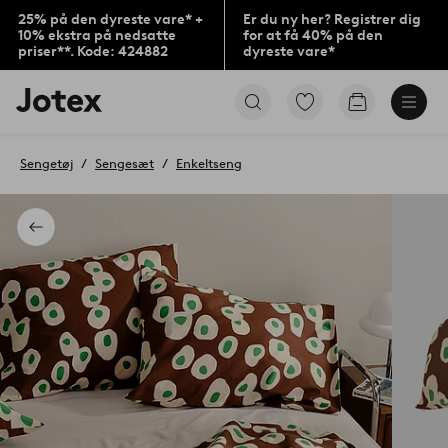
25% på den dyreste vare* +
Er du ny her? Registrer dig
10% ekstra på nedsatte
for at få 40% på den
priser**. Kode: 424882
dyreste vare*
Jotex
Gå
Gå
logo
til
til
-
favoritmarkerede
indkøbskur
gå
produkter
Sengetøj
Sengesæt
Enkeltseng
til
forsiden
Tilbage