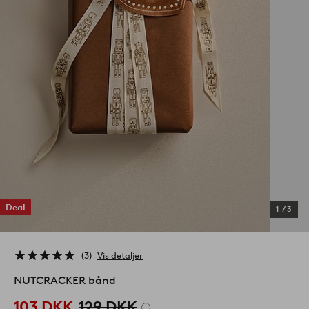
Deal
1
/
3
3
Vis detaljer
NUTCRACKER bånd
103 DKK
129 DKK