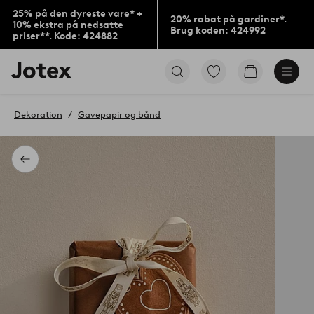
25% på den dyreste vare* +
20% rabat på gardiner*.
10% ekstra på nedsatte
Brug koden: 424992
priser**. Kode: 424882
Jotex
Gå
Gå
logo
til
til
-
favoritmarkerede
indkøbskur
gå
produkter
Dekoration
Gavepapir og bånd
til
forsiden
Tilbage