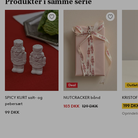
Produkter i samme serie
Tilføj
Tilføj
til
til
favoritter
favoritter
Deal
Outlet
SPICY KURT salt- og
NUTCRACKER bånd
KRISTOF
pebersæt
199 DK
103 DKK
129 DKK
99 DKK
Oprindeli