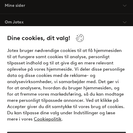
Mine sider
Om Jotex
Dine cookies, dit valg!
Vilkår
Jotex bruger nødvendige cookies til at få hjemmesiden
Venner
til at fungere samt cookies til analyse, personligt
tilpasset indhold og til at give dig en mere relevant
oplevelse på vores hjemmeside. Vi deler disse personlige
data og disse cookies med de reklame- og
Sikre betalinger - betal nu eller del op
analysevirksomheder, vi samarbejder med. Det gør vi
for at analysere, hvordan du bruger hjemmesiden, og
Vil du vide mere om
vores betalingsmuligheder
?
for at fremme vores markedsføring, så du kan modtage
elpy
mere personligt tilpassede annoncer. Ved at klikke på
Accepter giver du dit samtykke til vores brug af cookies.
Du kan tilpasse dine valg under Indstillinger og læse
mere i vores
Cookiepolitik
.
Danmark - Vælg land