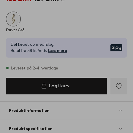
Farve: Grå
Del købet op med Elpy.
Elpy
Betal fra 38 kr./mdr.
Læs mere
På lager
Leveret på 2-4 hverdage
Læg i kurv
Læg i
kurv
Tilføj
til
favoritter
Produktinformation
Produkt specifikation