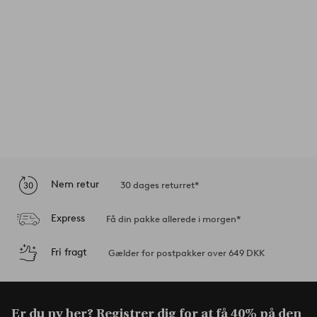
Nem retur
30 dages returret*
Express
Få din pakke allerede i morgen*
Fri fragt
Gælder for postpakker over 649 DKK
Er du ny her? Registrer dig for at få
40% på den