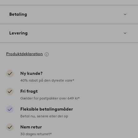
Betaling
Levering
Produktdeklaration
Ny kunde?
40% rabat på den dyreste vare*
Fri fragt
Gælder for postpakker over 649 kr*
Fleksible betalingsmåder
Betal nu, senere eller del op
Nem retur
30 dages returret*