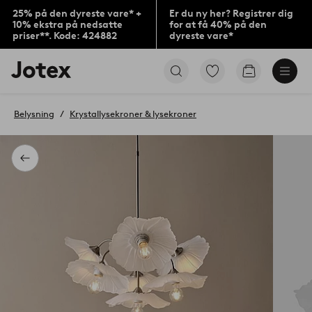
25% på den dyreste vare* +
Er du ny her? Registrer dig
10% ekstra på nedsatte
for at få 40% på den
priser**. Kode: 424882
dyreste vare*
Jotex
Gå
Gå
logo
til
til
-
favoritmarkerede
indkøbskur
gå
produkter
Belysning
Krystallysekroner & lysekroner
til
forsiden
Tilbage