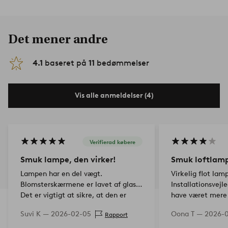
Det mener andre
4.1
baseret på
11
bedømmelser
Vis alle anmeldelser (4)
Verifierad købere
Smuk lampe, den virker!
Smuk loftlam
Lampen har en del vægt.
Virkelig flot lam
Blomsterskærmene er lavet af glas.
Installationsvej
Det er vigtigt at sikre, at den er
have været mere 
ordentligt fastgjort. Virkelig smuk
svært at skjule l
Suvi K —
2026-02-05
Oona T —
2026-0
Rapport
og har fungeret godt.
lampen er i min