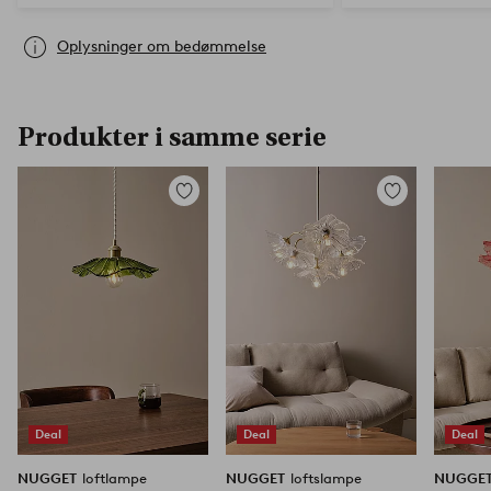
Oplysninger om bedømmelse
Produkter i samme serie
Tilføj
Tilføj
til
til
favoritter
favoritter
Deal
Deal
Deal
NUGGET
loftlampe
NUGGET
loftslampe
NUGGE