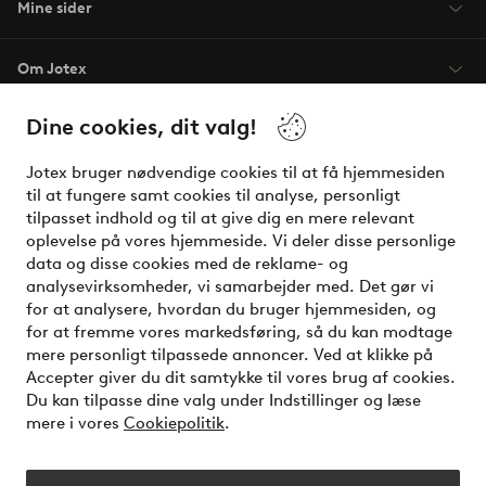
Mine sider
Om Jotex
Dine cookies, dit valg!
Vilkår
Jotex bruger nødvendige cookies til at få hjemmesiden
Venner
til at fungere samt cookies til analyse, personligt
tilpasset indhold og til at give dig en mere relevant
oplevelse på vores hjemmeside. Vi deler disse personlige
data og disse cookies med de reklame- og
Sikre betalinger - betal nu eller del op
analysevirksomheder, vi samarbejder med. Det gør vi
for at analysere, hvordan du bruger hjemmesiden, og
Vil du vide mere om
vores betalingsmuligheder
?
for at fremme vores markedsføring, så du kan modtage
elpy
mere personligt tilpassede annoncer. Ved at klikke på
Accepter giver du dit samtykke til vores brug af cookies.
Du kan tilpasse dine valg under Indstillinger og læse
mere i vores
Cookiepolitik
.
Danmark - Vælg land