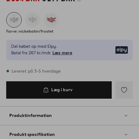
Farve: nickelsatin/frostet
Del købet op med Elpy.
Elpy
Betal fra 267 kr./mdr.
Læs mere
På lager
Leveret på 3-5 hverdage
Læg i kurv
Tilføj
til
favoritter
Produktinformation
Produkt specifikation