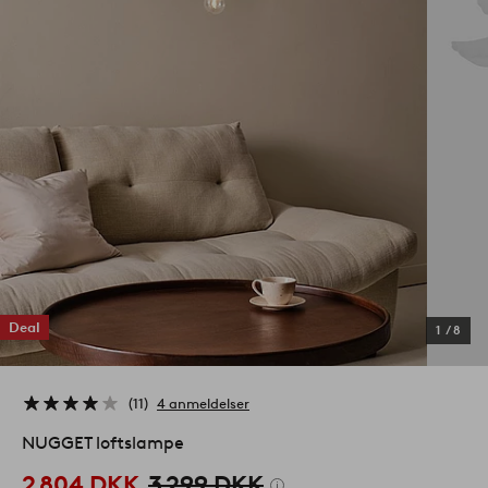
Deal
1
/
8
11
4 anmeldelser
NUGGET loftslampe
2 804 DKK
3 299 DKK