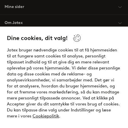
Mine sider
Om Jotex
Dine cookies, dit valg!
Vilkår
Jotex bruger nødvendige cookies til at få hjemmesiden
Venner
til at fungere samt cookies til analyse, personligt
tilpasset indhold og til at give dig en mere relevant
oplevelse på vores hjemmeside. Vi deler disse personlige
data og disse cookies med de reklame- og
Sikre betalinger - betal nu eller del op
analysevirksomheder, vi samarbejder med. Det gør vi
for at analysere, hvordan du bruger hjemmesiden, og
Vil du vide mere om
vores betalingsmuligheder
?
for at fremme vores markedsføring, så du kan modtage
elpy
mere personligt tilpassede annoncer. Ved at klikke på
Accepter giver du dit samtykke til vores brug af cookies.
Du kan tilpasse dine valg under Indstillinger og læse
mere i vores
Cookiepolitik
.
Danmark - Vælg land