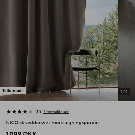
Tailormade
1
/
6
11
6 anmeldelser
NICO skræddersyet mørklægningsgardin
1 099 DKK