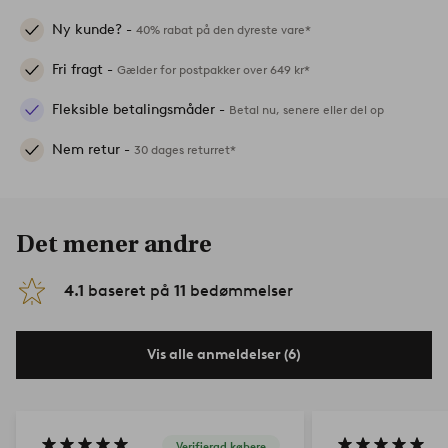
Ny kunde? -
40% rabat på den dyreste vare*
Fri fragt -
Gælder for postpakker over 649 kr*
Fleksible betalingsmåder -
Betal nu, senere eller del op
Nem retur -
30 dages returret*
Det mener andre
4.1
baseret på
11
bedømmelser
Vis alle anmeldelser (6)
Verifierad købere