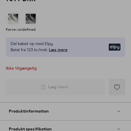
Farve: undefined
Del købet op med Elpy.
Elpy
Betal fra 123 kr./mdr.
Læs mere
Ikke tilgængelig
Læg i kurv
Tilføj
til
favoritter
Produktinformation
Produkt specifikation