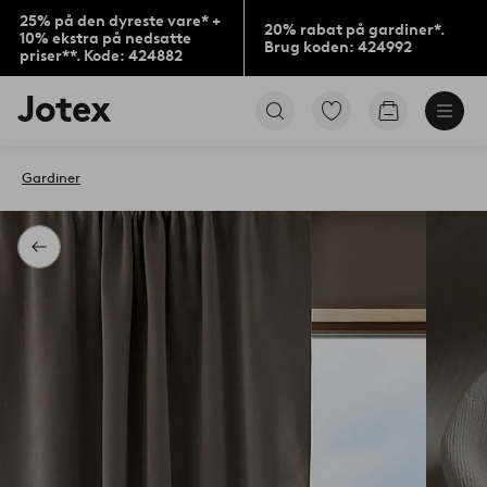
25% på den dyreste vare* +
20% rabat på gardiner*.
10% ekstra på nedsatte
Brug koden: 424992
priser**. Kode: 424882
Jotex
Gå
Gå
logo
til
til
-
favoritmarkerede
indkøbskur
gå
produkter
Gardiner
til
forsiden
Tilbage