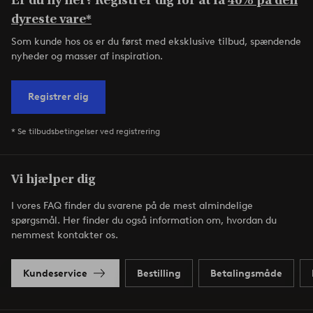
Er du ny her? Registrer dig for at få
40% på den
dyreste vare*
Som kunde hos os er du først med eksklusive tilbud, spændende
nyheder og masser af inspiration.
Registrer dig
* Se tilbudsbetingelser ved registrering
Vi hjælper dig
I vores FAQ finder du svarene på de mest almindelige
spørgsmål. Her finder du også information om, hvordan du
nemmest kontakter os.
Kundeservice
Bestilling
Betalingsmåde