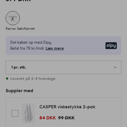
Farve: Sølvfarvet
Del købet op med Elpy.
Elpy
Betal fra 79 kr./mdr.
Læs mere
1 pr. stk.
På lager
Leveret på 2-4 hverdage
Suppler med
CASPER viskestykke 2-pak
84 DKK
99 DKK