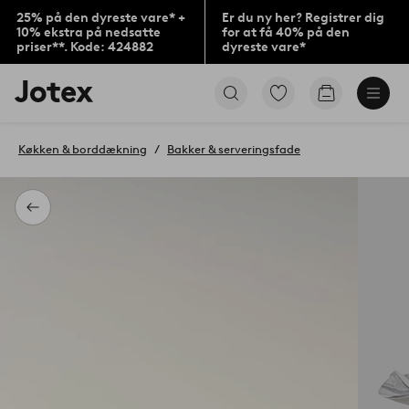
25% på den dyreste vare* +
Er du ny her? Registrer dig
10% ekstra på nedsatte
for at få 40% på den
priser**. Kode: 424882
dyreste vare*
Jotex
Gå
Gå
logo
til
til
-
favoritmarkerede
indkøbskur
gå
produkter
Køkken & borddækning
Bakker & serveringsfade
til
forsiden
Tilbage