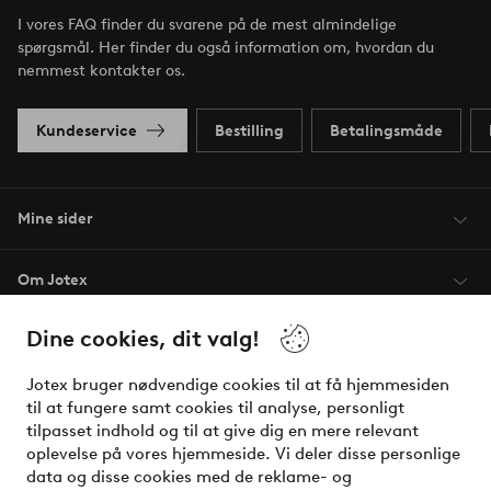
I vores FAQ finder du svarene på de mest almindelige
spørgsmål. Her finder du også information om, hvordan du
nemmest kontakter os.
Kundeservice
Bestilling
Betalingsmåde
Mine sider
Om Jotex
Dine cookies, dit valg!
Vilkår
Jotex bruger nødvendige cookies til at få hjemmesiden
Venner
til at fungere samt cookies til analyse, personligt
tilpasset indhold og til at give dig en mere relevant
oplevelse på vores hjemmeside. Vi deler disse personlige
data og disse cookies med de reklame- og