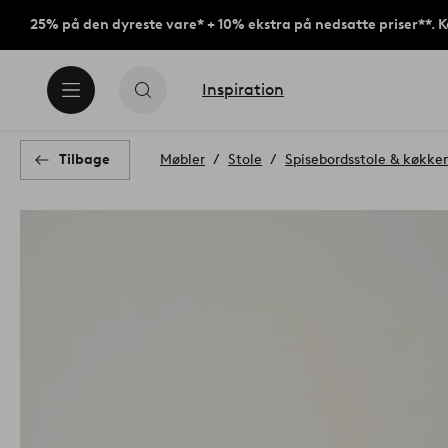
25% på den dyreste vare* + 10% ekstra på nedsatte priser**. 
Inspiration
Tilbage
Møbler
Stole
Spisebordsstole & køkke