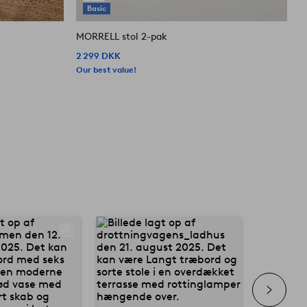
Basic
MORRELL stol 2-pak
M
2 299 DKK
2
Our best value!
O