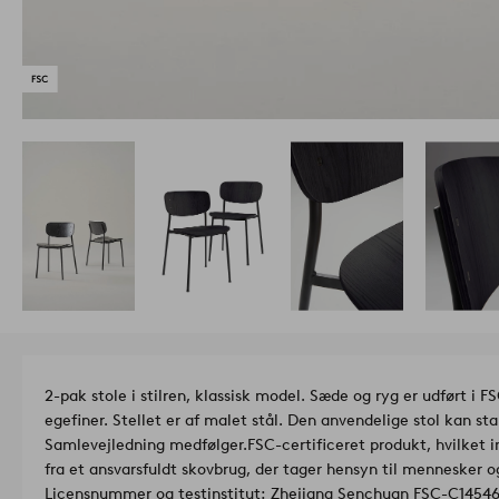
2-pak stole i stilren, klassisk model. Sæde og ryg er udført
egefiner. Stellet er af malet stål. Den anvendelige stol kan st
Samlevejledning medfølger.
FSC-certificeret produkt, hvilket i
fra et ansvarsfuldt skovbrug, der tager hensyn til mennesker o
Licensnummer og testinstitut: Zhejiang Senchuan FSC-C145462