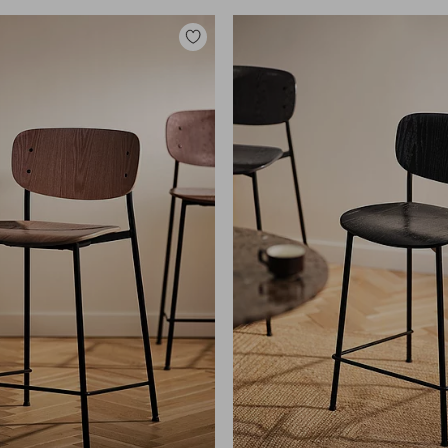
Tilføj
til
favoritter