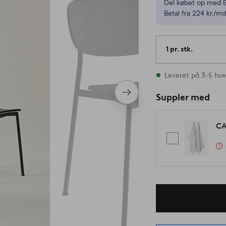
Del købet op med E
Betal fra 224 kr./md
1 pr. stk.
På lager
Leveret på 3-5 hv
Næste
Suppler med
produkt
CA