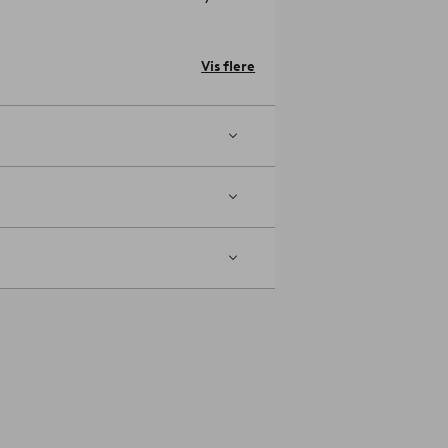
de 45 cm, siddebredde 44 cm,
Vis flere
10849-03-0