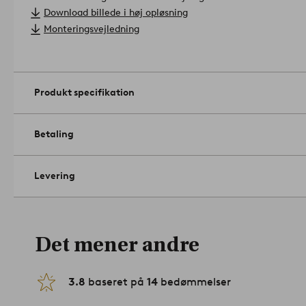
egefinér, stål.
Download billede i høj opløsning
Størrelse: Højde 76 cm, bredde 49 cm, dybde 50 cm, siddehøj
Monteringsvejledning
siddedybde 42 cm. Stålrør diameter 1,9 cm.
Maks. vægt: 150 kg.
Rengøring: Aftørres med en let fugtet klud.
Artikelnummer: 18
Produkt specifikation
Betaling
Levering
Det mener andre
3.8
baseret på
14
bedømmelser