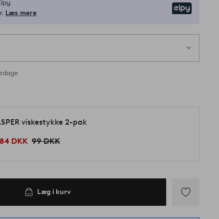
lpy.
Elpy
r.
Læs mere
erdage
SPER viskestykke 2-pak
84 DKK
99 DKK
Læg i kurv
Tilføj
til