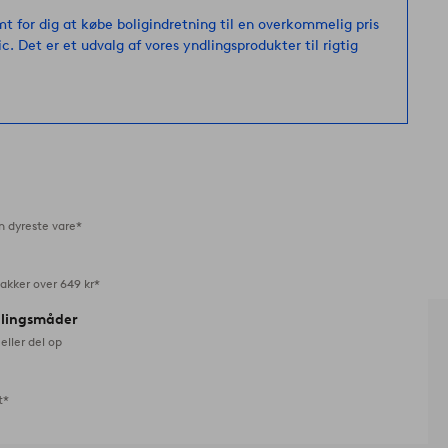
favoritter
mt for dig at købe boligindretning til en overkommelig pris
ic. Det er et udvalg af vores yndlingsprodukter til rigtig
n dyreste vare*
akker over 649 kr*
alingsmåder
eller del op
t*