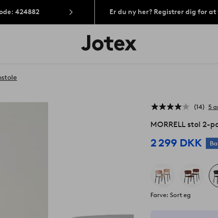
Kode: 424882
Er du ny her? Registrer dig for a
Jotex
logo
-
gå
til
nstole
forsiden
14
5 a
MORRELL stol 2-p
2 299 DKK
Ba
Farve: Sort eg