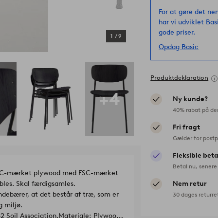
For at gøre det ne
har vi udviklet Bas
gode priser.
1
/
9
Opdag Basic
Produktdeklaration
+4
Ny kunde?
40% rabat på de
Fri fragt
Gælder for postp
Fleksible bet
Betal nu, senere 
 i FSC-mærket plywood med FSC-mærket
ables. Skal færdigsamles.
Nem retur
ndebærer, at det består af træ, som er
30 dages returre
g miljø.
 Soil Association.
Materiale: Plywood,