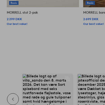
Basic
Basic
MORRELL stol 2-pak
MORRELL bars
2 299 DKK
2 699 DKK
Our best value!
Our best value!