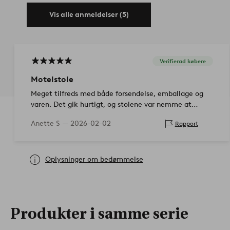
Vis alle anmeldelser (5)
Verifierad købere
Motelstole
Meget tilfreds med både forsendelse, emballage og
varen. Det gik hurtigt, og stolene var nemme at
samle. Helt fint som hyttestole, med et skind på
Anette S —
2026-02-02
Rapport
sædet.
Oplysninger om bedømmelse
Produkter i samme serie