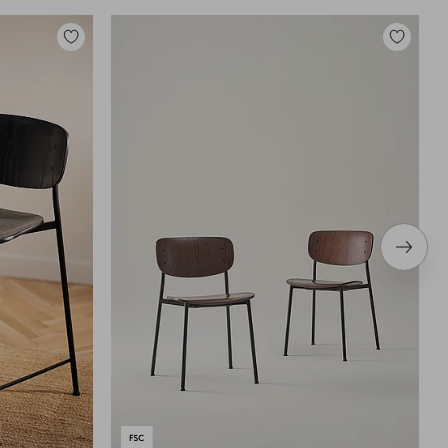
Tilføj
Tilføj
til
til
favoritter
favoritter
Næste
produ