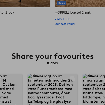
Basic
tol 2-pak
MORRELL barstol 2-pak
2 699 DKK
Our best value!
Share your favourites
#jotex