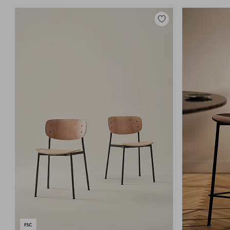
Tilføj
til
favoritter