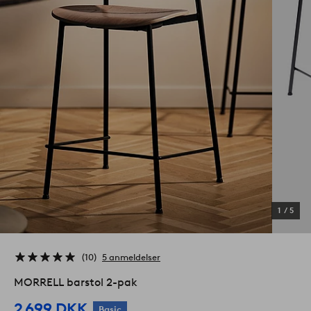
1
/
5
10
5 anmeldelser
MORRELL barstol 2-pak
2 699 DKK
Basic