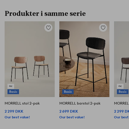
Produkter i samme serie
Tilføj
Tilføj
til
til
favoritter
favoritter
Basic
Basic
Basic
MORRELL stol 2-pak
MORRELL barstol 2-pak
MORRELL
2 299 DKK
2 699 DKK
2 299 D
Our best value!
Our best value!
Our best