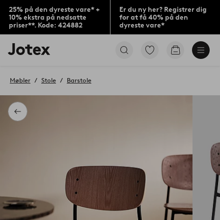
25% på den dyreste vare* +
Er du ny her? Registrer dig
10% ekstra på nedsatte
for at få 40% på den
priser**. Kode: 424882
dyreste vare*
Jotex
Gå
Gå
logo
til
til
-
favoritmarkerede
indkøbskur
gå
produkter
Møbler
Stole
Barstole
til
forsiden
Tilbage