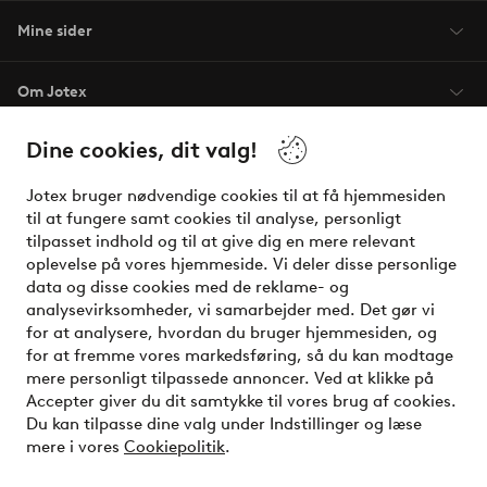
Mine sider
Om Jotex
Dine cookies, dit valg!
Vilkår
Jotex bruger nødvendige cookies til at få hjemmesiden
Venner
til at fungere samt cookies til analyse, personligt
tilpasset indhold og til at give dig en mere relevant
oplevelse på vores hjemmeside. Vi deler disse personlige
data og disse cookies med de reklame- og
Sikre betalinger - betal nu eller del op
analysevirksomheder, vi samarbejder med. Det gør vi
for at analysere, hvordan du bruger hjemmesiden, og
Vil du vide mere om
vores betalingsmuligheder
?
for at fremme vores markedsføring, så du kan modtage
elpy
mere personligt tilpassede annoncer. Ved at klikke på
Accepter giver du dit samtykke til vores brug af cookies.
Du kan tilpasse dine valg under Indstillinger og læse
mere i vores
Cookiepolitik
.
Danmark - Vælg land