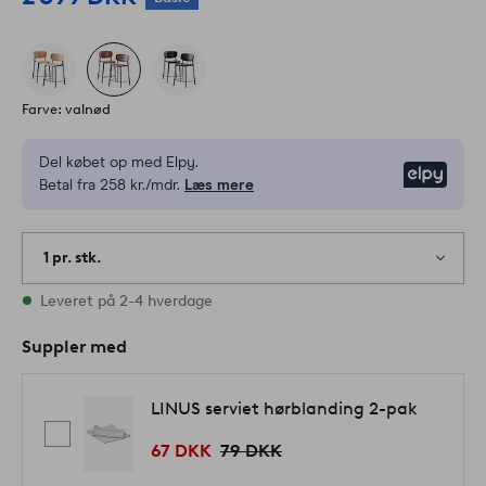
Farve: valnød
Del købet op med Elpy.
Elpy
Betal fra 258 kr./mdr.
Læs mere
1 pr. stk.
På lager
Leveret på 2-4 hverdage
Suppler med
LINUS serviet hørblanding 2-pak
67 DKK
79 DKK