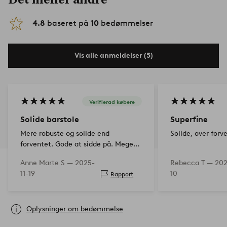
4.8
baseret på
10
bedømmelser
Vis alle anmeldelser (5)
Verifierad købere
Solide barstole
Superfine
Mere robuste og solide end
Solide, over forv
forventet. Gode at sidde på. Meget
tilfreds med købet
Anne Marte S —
2025-
Rebecca T —
202
11-19
10
Rapport
Oplysninger om bedømmelse