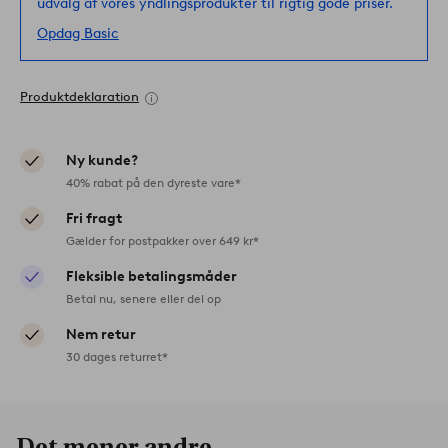
udvalg af vores yndlingsprodukter til rigtig gode priser.
Opdag Basic
Produktdeklaration
Ny kunde?
40% rabat på den dyreste vare*
Fri fragt
Gælder for postpakker over 649 kr*
Fleksible betalingsmåder
Betal nu, senere eller del op
Nem retur
30 dages returret*
Det mener andre