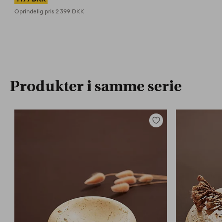
Oprindelig pris
2 399 DKK
Produkter i samme serie
Tilføj
til
favoritter