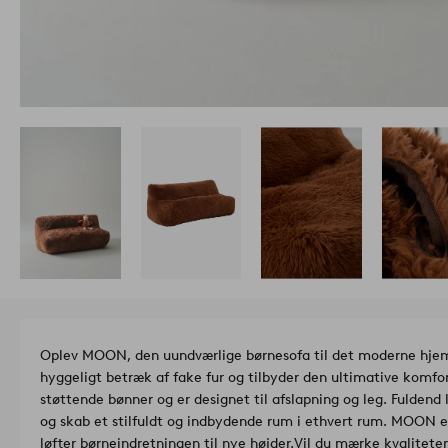
Oplev MOON, den uundværlige børnesofa til det moderne hjem.
hyggeligt betræk af fake fur og tilbyder den ultimative komfo
støttende bønner og er designet til afslapning og leg. Fulde
og skab et stilfuldt og indbydende rum i ethvert rum. MOON er
løfter børneindretningen til nye højder.
Vil du mærke kvaliteten