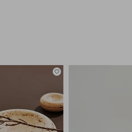
Tilføj
til
favoritter