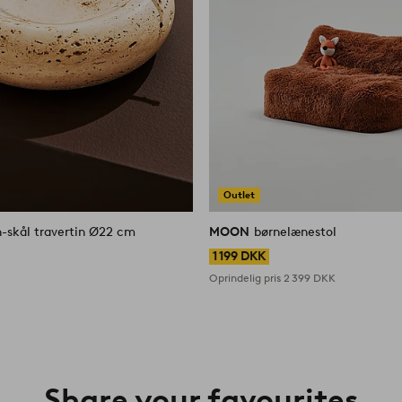
Outlet
-skål travertin Ø22 cm
MOON
børnelænestol
1 199 DKK
Oprindelig pris
2 399 DKK
Share your favourites