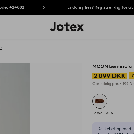
Kode: 424882
Er du ny her? Registrer dig for a
Jotex
logo
-
gå
til
r
forsiden
MOON børnesofa
2 099 DKK
O
Oprindelig pris
4 199 D
Farve: Brun
Del købet op med E