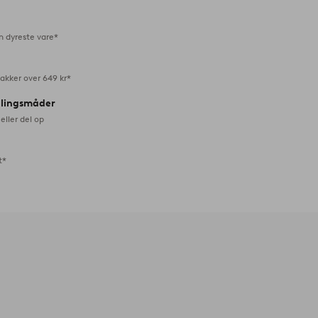
n dyreste vare*
akker over 649 kr*
alingsmåder
eller del op
t*