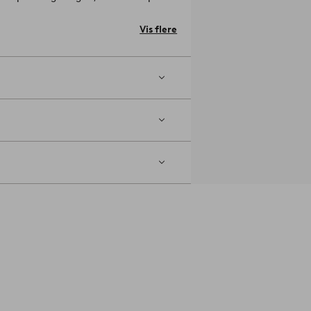
r det i ro og mag. Stoffet hedder COSTA
Betræk til polstring: 100% Polyester.
Vis flere
 et følsomt gulv, anbefaler vi, at du
ne mod gulvet.
Artikelnummer: