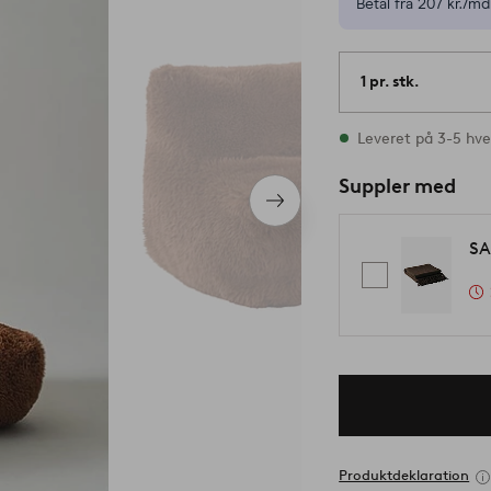
Betal fra 207 kr./md
1 pr. stk.
På lager
Leveret på 3-5 hv
Suppler med
Næste
produkt
SA
Produktdeklaration