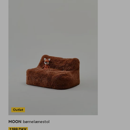
Outlet
MOON
børnelænestol
1 199 DKK