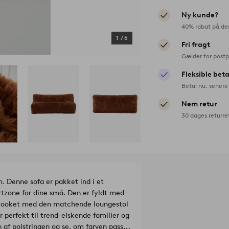
Ny kunde?
40% rabat på de
1
/
6
Fri fragt
Gælder for postp
Fleksible bet
Betal nu, senere 
Nem retur
30 dages returre
 Denne sofa er pakket ind i et
rtzone for dine små. Den er fyldt med
nd looket med den matchende loungestol
 perfekt til trend-elskende familier og
 af polstringen og se, om farven passer