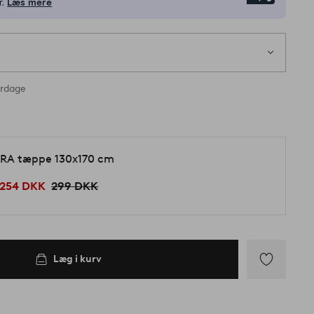
r.
Læs mere
erdage
RA tæppe 130x170 cm
254 DKK
299 DKK
Læg i kurv
Tilføj
til
favoritter