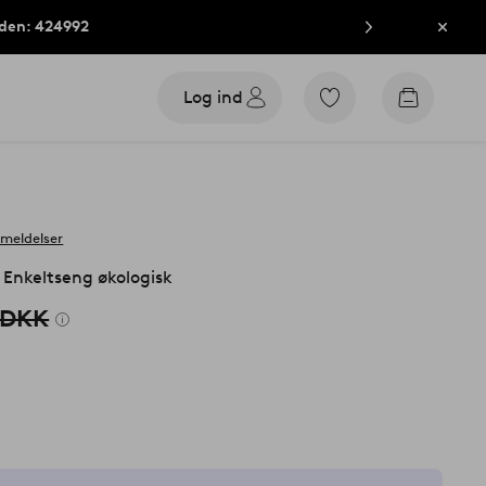
oden: 424992
Luk
Log ind
Gå
Gå
til
til
favoritmarkerede
indkøbsk
produkter
nmeldelser
nkeltseng økologisk
 DKK