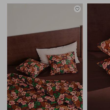
Tilføj
til
favoritter