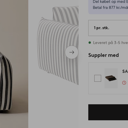
Del købet op med E
Betal fra 877 kr./mdr
1 pr. stk.
På lager
Leveret på 3-5 hv
Næste
Suppler med
produkt
SA