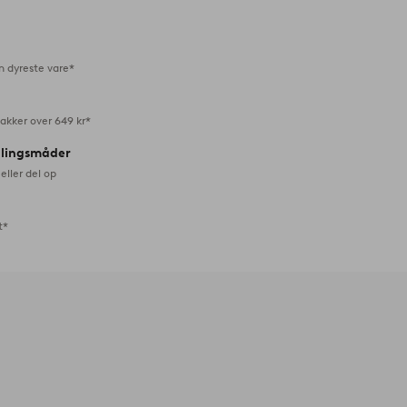
favoritter
n dyreste vare*
akker over 649 kr*
alingsmåder
eller del op
t*