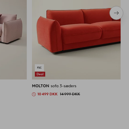
Næste
produ
Deal
MOLTON
sofa 3-sæders
M
10 499 DKK
14 999 DKK