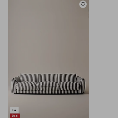
Tilføj
til
favoritter
Deal