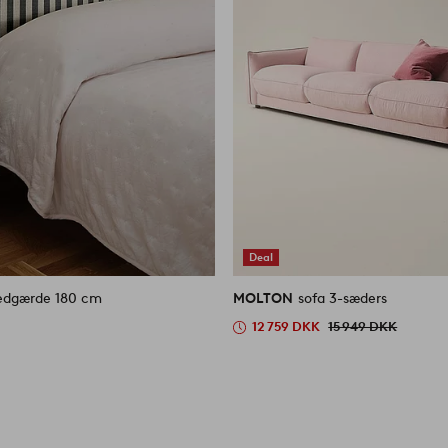
Deal
MOLTON Hovedgærde 180 cm
MOLTON
sofa 3-sæders
12 759 DKK
15 949 DKK