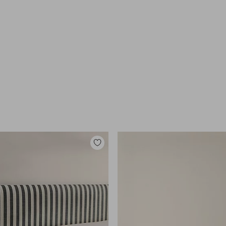
Tilføj
til
favoritter