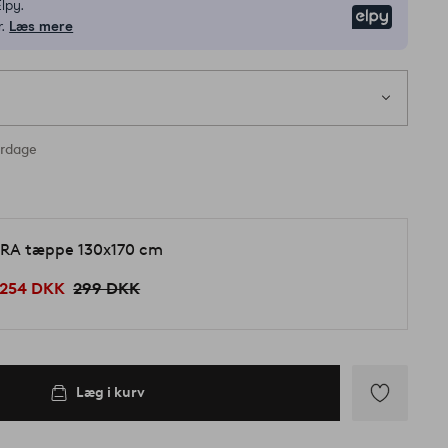
lpy.
Elpy
.
Læs mere
erdage
RA tæppe 130x170 cm
254 DKK
299 DKK
Læg i kurv
Tilføj
til