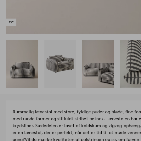
Rummelig lænestol med store, fyldige puder og bløde, fine for
med runde former og stilfuldt stribet betræk. Lænestolen har 
krydsfiner. Sædedelen er lavet af koldskum og zigzag-ophæn
er en lænestol, der er perfekt, når det er tid til at møde venner
gang?
Vil du mærke kvaliteten af polstringen og se, om farven p