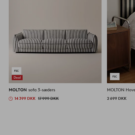
Deal
MOLTON
sofa 3-sæders
14 399 DKK
17 999 DKK
2 699 DKK