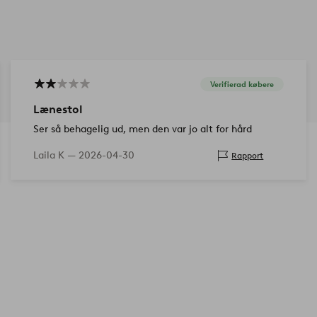
er møbelfødder eller anden beskyttelse
Verifierad købere
Lænestol
Ser så behagelig ud, men den var jo alt for hård
Laila K —
2026-04-30
Rapport