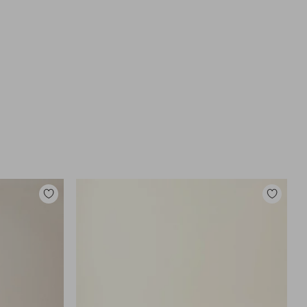
Tilføj
Tilføj
til
til
favoritter
favoritter