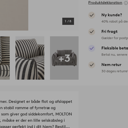
Produktdeklaration
Ny kunde?
40% rabat på de
1
/
8
Fri fragt
Gælder for postp
Fleksible bet
+3
Betal nu, senere 
Nem retur
30 dages returre
mer. Designet er både flot og afslappet
en stabil ramme af fyrretræ og
g, som giver god siddekomfort, MOLTON
, måske er der en lille selskabsleg i
asser perfekt ind i dit hjem? Bestil