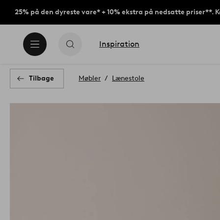
25% på den dyreste vare* + 10% ekstra på nedsatte priser**. 
Inspiration
Tilbage
Møbler
Lænestole