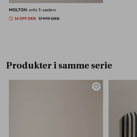
MOLTON
sofa 3-sæders
14 399 DKK
17 999 DKK
Produkter i samme serie
Tilføj
til
favoritter