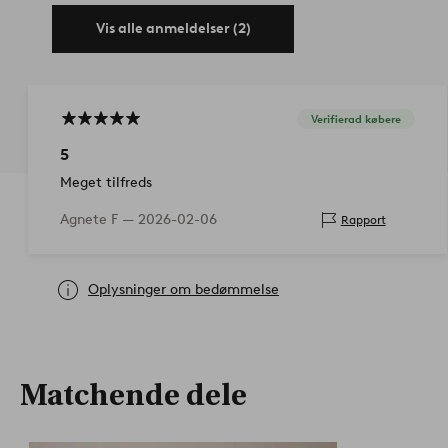
Tip/råd: Hvis du har et følsomt gulv, anbefaler vi, at du sætt
Vis alle anmeldelser (2)
på kontaktfladerne mod gulvet.
Artikelnummer: 2071417-01-0
Verifierad købere
5
Meget tilfreds
Agnete F —
2026-02-06
Rapport
Oplysninger om bedømmelse
Matchende dele