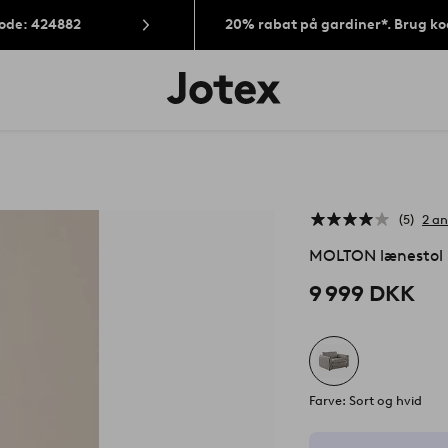
Kode: 424882
20% rabat på gardiner*. Brug k
Jotex
logo
-
gå
til
forsiden
5
2 a
MOLTON lænestol
9 999 DKK
Farve: Sort og hvid