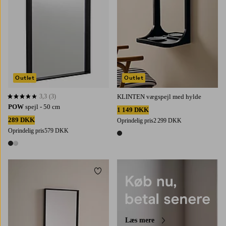
Outlet
Outlet
3,3
(3)
KLINTEN vægspejl med hylde
3,3 baseret på 3 bedømmelser
POW
spejl - 50 cm
1 149 DKK
289 DKK
Oprindelig pris
2 299 DKK
Oprindelig pris
579 DKK
1 farve
2 farver
Tilføj til favoritter
Læs mere