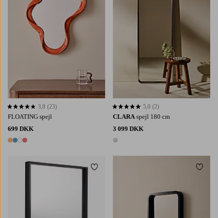
3,8
(23)
5,0
(2)
3,8 baseret på 23 bedømmelser
5,0 baseret på 2 bedømmelser
FLOATING spejl
CLARA
spejl 180 cm
699 DKK
3 099 DKK
4 farver
1 farve
Tilføj til favoritter
Tilføj 