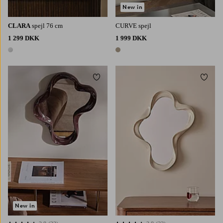
New in
CLARA
spejl 76 cm
CURVE spejl
1 299 DKK
1 999 DKK
1 farve
1 farve
Tilføj til favoritter
Tilføj 
New in