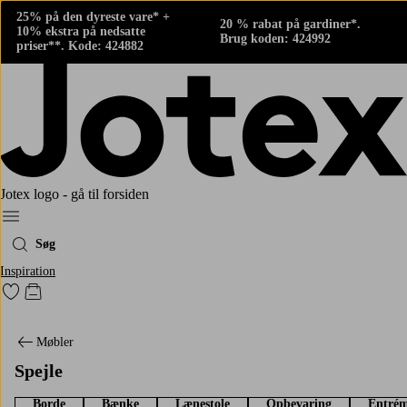
25% på den dyreste vare* +
20 % rabat på gardiner*.
10% ekstra på nedsatte
Brug koden: 424992
priser**. Kode: 424882
Jotex logo - gå til forsiden
Menu
Søg
Inspiration
Gå til favoritmarkerede produkter
Gå til indkøbskurven
Møbler
Spejle
Borde
Bænke
Lænestole
Opbevaring
Entrém