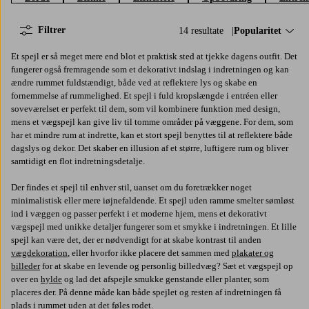
Filtrer
14 resultate
Sorter efter:
Popularitet
Et spejl er så meget mere end blot et praktisk sted at tjekke dagens outfit. Det
fungerer også fremragende som et dekorativt indslag i indretningen og kan
ændre rummet fuldstændigt, både ved at reflektere lys og skabe en
fornemmelse af rummelighed. Et spejl i fuld kropslængde i entréen eller
soveværelset er perfekt til dem, som vil kombinere funktion med design,
mens et vægspejl kan give liv til tomme områder på væggene. For dem, som
har et mindre rum at indrette, kan et stort spejl benyttes til at reflektere både
dagslys og dekor. Det skaber en illusion af et større, luftigere rum og bliver
samtidigt en flot indretningsdetalje.
Der findes et spejl til enhver stil, uanset om du foretrækker noget
minimalistisk eller mere iøjnefaldende. Et spejl uden ramme smelter sømløst
ind i væggen og passer perfekt i et moderne hjem, mens et dekorativt
vægspejl med unikke detaljer fungerer som et smykke i indretningen. Et lille
spejl kan være det, der er nødvendigt for at skabe kontrast til anden
vægdekoration
, eller hvorfor ikke placere det sammen med
plakater og
billeder
for at skabe en levende og personlig billedvæg? Sæt et vægspejl op
over en
hylde
og lad det afspejle smukke genstande eller planter, som
placeres der. På denne måde kan både spejlet og resten af indretningen få
plads i rummet uden at det føles rodet.