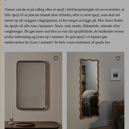
Uanset om du er på udkig efter et spejl i fuld kropslængde til soveværelset, et
lille spejl til at placere blandt dine billeder, eller et stort spejl, som skal stå
lænet op ad væggen i dagligstuen, er her meget at kigge på. Hos Jotex finder
du spejle til alle rum i hjemmet. Store, små, runde, firkantede, stående eller
væghængte. De gør mere end blot at vise dit spejlbillede, de fuldender resten
af din indretning og lyser op i rummet. Et gulvspejl i et hjørne gør
underværker for lyset i rummet! Se hele vores sortiment af spejle her.
Tilføj til favoritter
Tilføj 