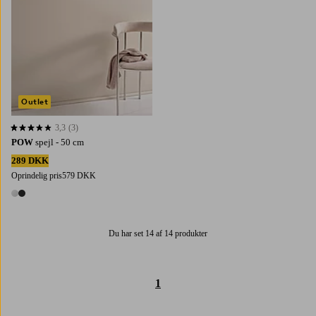
Outlet
3,3
(3)
3,3 baseret på 3 bedømmelser
POW
spejl - 50 cm
289 DKK
Oprindelig pris
579 DKK
2 farver
Du har set 14 af 14 produkter
1