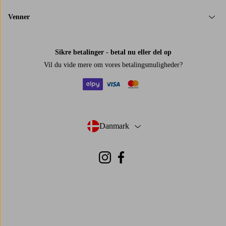
Venner
Sikre betalinger - betal nu eller del op
Vil du vide mere om
vores betalingsmuligheder
?
elpy
visa
mastercard
Danmark
- Vælg land
Instagram
Facebook