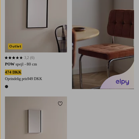
Outlet
3,2
(6)
3,2 baseret på 6 bedømmelser
POW
spejl - 80 cm
474 DKK
Oprindelig pris
949 DKK
1 farve
Tilføj til favoritter