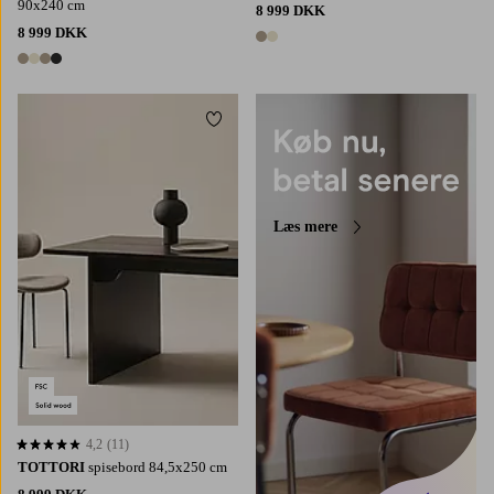
90x240 cm
8 999 DKK
8 999 DKK
2 farver
4 farver
Tilføj til favoritter
Læs mere
4,2
(11)
4,2 baseret på 11 bedømmelser
TOTTORI
spisebord 84,5x250 cm