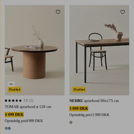
Tilføj til favoritter
Tilføj 
Outlet
Outlet
3,0
(2)
NEHRU
spisebord 90x175 cm
3,0 baseret på 2 bedømmelser
TOMAR spisebord ø 120 cm
5 999 DKK
4 499 DKK
Oprindelig pris
11 999 DKK
Oprindelig pris
8 999 DKK
1 farve
2 farver