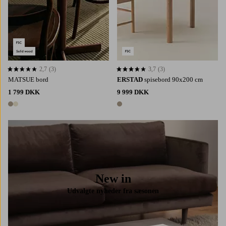
2,7
(3)
3,7
(3)
2,7 baseret på 3 bedømmelser
3,7 baseret på 3 bedømmelser
MATSUE bord
ERSTAD
spisebord 90x200 cm
1 799 DKK
9 999 DKK
2 farver
1 farve
New in
Udvalgte nyheder fra sæsonen