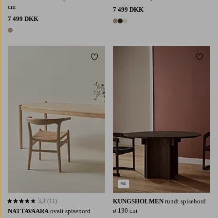
cm
7 499 DKK
7 499 DKK
3 farver
1 farve
Tilføj til favoritter
Tilføj 
3,3
(11)
KUNGSHOLMEN
rundt spisebord
3,3 baseret på 11 bedømmelser
ø 130 cm
NATTAVAARA
ovalt spisebord