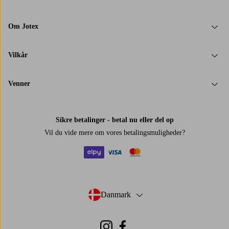
Om Jotex
Vilkår
Venner
Sikre betalinger - betal nu eller del op
Vil du vide mere om
vores betalingsmuligheder
?
elpy
visa
mastercard
Danmark
- Vælg land