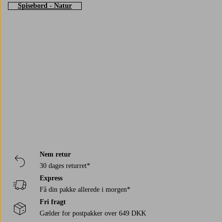
og det materiale, du ønsker, kan du bruge vores filtreringsværktøj her på
Spisebord - Natur
siden. Du kan også læse mere om bordets egenskaber ved at klikke på det
respektive produkt. På den måde kan du være sikker på, at der er plads
til bordet i dit køkken eller spisestue, og at dets egenskaber matcher dine
ønsker. Køb dit nye favoritbord hos Jotex!
Trustpilot
Nem retur
30 dages returret*
Express
Få din pakke allerede i morgen*
Fri fragt
Gælder for postpakker over 649 DKK