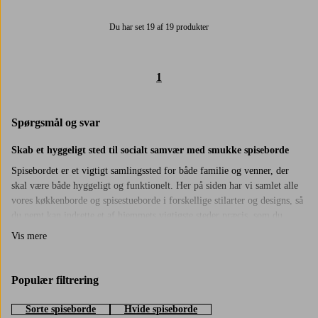
Du har set 19 af 19 produkter
1
Spørgsmål og svar
Skab et hyggeligt sted til socialt samvær med smukke spiseborde
Spisebordet er et vigtigt samlingssted for både familie og venner, der
skal være både hyggeligt og funktionelt. Her på siden har vi samlet alle
vores køkkenborde og spisestueborde i forskellige stilarter og designs, så
du nemt kan indrette et af hjemmets vigtigste steder præcis, som du
ønsker det. Nogle foretrækker spiseborde af træ i en minimalistisk stil, så
Vis mere
de selv kan pryde det med detaljer, mens andre ønsker et køkkenbord,
der virkelig skiller sig ud i hjemmet og fungerer som et lækkert blikfang.
Vi har noget for enhver smag, og du vælger selv, om du vil købe
Populær filtrering
matchende stole til, eller om du allerede har et sæt derhjemme, du vil
give nyt liv med et smukt bord! For at finde et spisebord i den størrelse
Sorte spiseborde
Hvide spiseborde