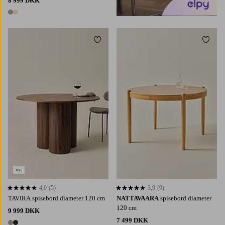
8 999 DKK
2 farver
Tilføj til favoritter
Tilføj 
4,0
(5)
3,9
(9)
4,0 baseret på 5 bedømmelser
3,9 baseret på 9 bedømmelser
TAVIRA spisebord diameter 120 cm
NATTAVAARA
spisebord diameter
120 cm
9 999 DKK
7 499 DKK