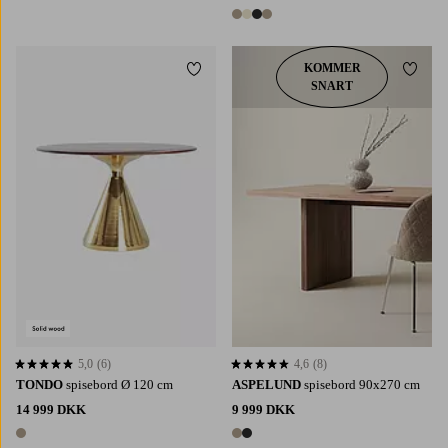
2 farver
4 farver
KOMMER
Tilføj til favoritter
Tilføj 
SNART
5,0
(6)
4,6
(8)
5,0 baseret på 6 bedømmelser
4,6 baseret på 8 bedømmelser
TONDO
spisebord Ø 120 cm
ASPELUND
spisebord 90x270 cm
14 999 DKK
9 999 DKK
1 farve
2 farver