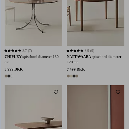
3,7
(7)
3,9
(9)
3,7 baseret på 7 bedømmelser
3,9 baseret på 9 bedømmelser
CHIPLEY
spisebord diameter 130
NATTAVAARA
spisebord diameter
cm
120 cm
3 999 DKK
7 499 DKK
3 farver
4 farver
Tilføj til favoritter
Tilføj 