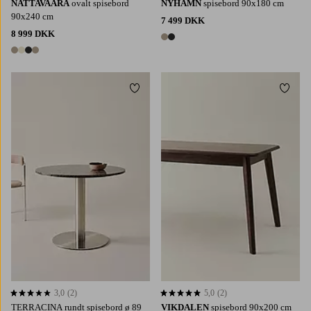
NATTAVAARA
ovalt spisebord
NYHAMN
spisebord 90x180 cm
90x240 cm
7 499 DKK
8 999 DKK
2 farver
4 farver
Tilføj til favoritter
Tilføj 
3,0
(2)
5,0
(2)
3,0 baseret på 2 bedømmelser
5,0 baseret på 2 bedømmelser
TERRACINA rundt spisebord ø 89
VIKDALEN
spisebord 90x200 cm