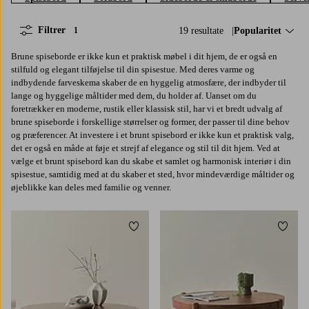
Filtrer
19 resultate
Sorter efter:
Popularitet
1
Brune spiseborde er ikke kun et praktisk møbel i dit hjem, de er også en
stilfuld og elegant tilføjelse til din spisestue. Med deres varme og
indbydende farveskema skaber de en hyggelig atmosfære, der indbyder til
lange og hyggelige måltider med dem, du holder af. Uanset om du
foretrækker en moderne, rustik eller klassisk stil, har vi et bredt udvalg af
brune spiseborde i forskellige størrelser og former, der passer til dine behov
og præferencer. At investere i et brunt spisebord er ikke kun et praktisk valg,
det er også en måde at føje et strejf af elegance og stil til dit hjem. Ved at
vælge et brunt spisebord kan du skabe et samlet og harmonisk interiør i din
spisestue, samtidig med at du skaber et sted, hvor mindeværdige måltider og
øjeblikke kan deles med familie og venner.
Tilføj til favoritter
Tilføj 