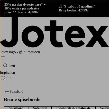
25% på den dyreste vare* +
20 % rabat på gardiner*.
10% ekstra på nedsatte
Brug koden: 424992
priser**. Kode: 424882
Jotex logo - gå til forsiden
Menu
Søg
Inspiration
Gå til favoritmarkerede produkter
Gå til indkøbskurven
Spisebord
Brune spiseborde
Spisebord
Sofabord
Sideborde & småborde
Serve