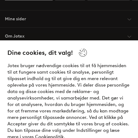
Mine sider
Om Jotex
Dine cookies, dit valg!
Vilkår
Jotex bruger nødvendige cookies til at få hjemmesiden
Venner
til at fungere samt cookies til analyse, personligt
tilpasset indhold og til at give dig en mere relevant
oplevelse på vores hjemmeside. Vi deler disse personlige
data og disse cookies med de reklame- og
Sikre betalinger - betal nu eller del op
analysevirksomheder, vi samarbejder med. Det gør vi
for at analysere, hvordan du bruger hjemmesiden, og
Vil du vide mere om
vores betalingsmuligheder
?
for at fremme vores markedsføring, så du kan modtage
elpy
mere personligt tilpassede annoncer. Ved at klikke på
Accepter giver du dit samtykke til vores brug af cookies.
Du kan tilpasse dine valg under Indstillinger og læse
mere i vores
Cookiepolitik
.