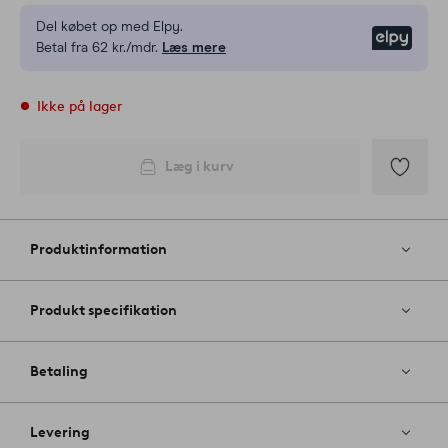
Del købet op med Elpy.
Elpy
Betal fra 62 kr./mdr.
Læs mere
Ikke på lager
Læg i kurv
Tilføj
til
favoritter
Produktinformation
Produkt specifikation
Betaling
Levering