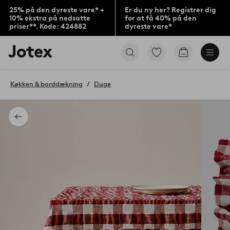
25% på den dyreste vare* +
Er du ny her? Registrer dig
10% ekstra på nedsatte
for at få 40% på den
priser**. Kode: 424882
dyreste vare*
Jotex
Gå
Gå
logo
til
til
-
favoritmarkerede
indkøbskur
gå
produkter
Køkken & borddækning
Duge
til
forsiden
Tilbage