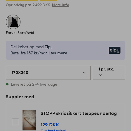
Oprindelig pris
2 499 DKK
Mere info
Farve: Sort/hvid
Del købet op med Elpy.
Elpy
Betal fra 157 kr./mdr.
Læs mere
1 pr. stk.
170X240
På lager
Leveret på 2-4 hverdage
Suppler med
STOPP skridsikkert tæppeunderlag
129 DKK
Our best value!