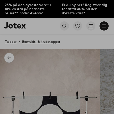
25% på den dyreste vare* +
Er du ny her? Registrer dig
10% ekstra på nedsatte
for at få 40% på den
priser**. Kode: 424882
dyreste vare*
Jotex
Gå
Gå
logo
til
til
-
favoritmarkerede
indkøbskur
gå
produkter
Tæpper
Bomulds- & kludetæpper
til
forsiden
Tilbage