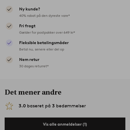
Ny kunde?
40% rabat på den dyreste vare*
Fri fragt
Gælder for postpakker over 649 kr*
Fleksible betalingsmåder
Betal nu, senere eller del op
Nem retur
30 dages returret*
Det mener andre
3.0
baseret på
3
bedømmelser
Vis alle anmeldelser (1)