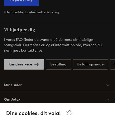
* Se tilbudsbetingelser ved registrering
Vi hjælper dig
I vores FAQ finder du svarene på de mest almindelige
spørgsmål. Her finder du også information om, hvordan du
nemmest kontakter os.
Kundeservice
Bestilling
Betalingsmåde
Mine sider
Om Jotex
Dine cookies, dit valg!
Vilkår