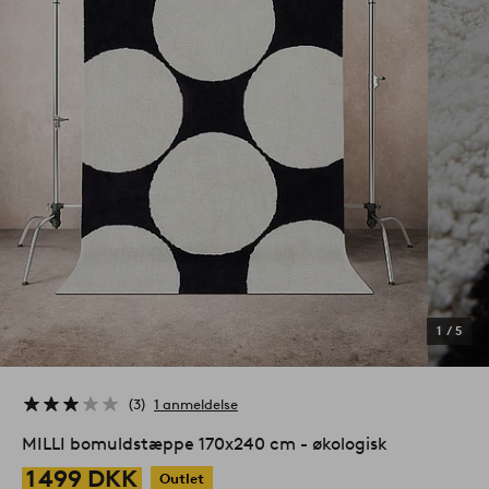
1
/
5
3
1 anmeldelse
MILLI bomuldstæppe 170x240 cm - økologisk
1 499 DKK
Outlet