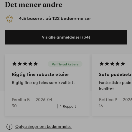
Det mener andre
4.5
baseret på
122
bedømmelser
Vis alle anmeldelser (34)
Verifierad købere
Rigtig fine robuste etuier
Sofa pudebet
Rigtig fine og føles som kvalitet!
Fantastiske pud
kvalitet
Pernilla B —
2026-04-
Bettina P —
2026
30
16
Rapport
Oplysninger om bedømmelse