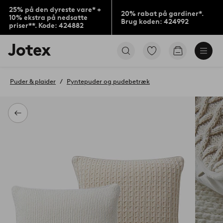
25% på den dyreste vare* +
20% rabat på gardiner*.
10% ekstra på nedsatte
Brug koden: 424992
priser**. Kode: 424882
Jotex
Gå
Gå
logo
til
til
-
favoritmarkerede
indkøbskur
gå
produkter
Puder & plaider
Pyntepuder og pudebetræk
til
forsiden
Tilbage