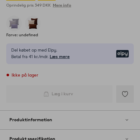
Oprindelig pris
349 DKK
Mere info
Farve: undefined
Del købet op med Elpy.
Elpy
Betal fra 41 kr./mdr.
Læs mere
Ikke på lager
Læg i kurv
Tilføj
til
favoritter
Produktinformation
Produkt specifikation