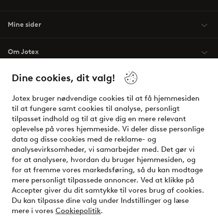
Mine sider
Om Jotex
Dine cookies, dit valg!
Vilkår
Jotex bruger nødvendige cookies til at få hjemmesiden
Venner
til at fungere samt cookies til analyse, personligt
tilpasset indhold og til at give dig en mere relevant
oplevelse på vores hjemmeside. Vi deler disse personlige
data og disse cookies med de reklame- og
Sikre betalinger - betal nu eller del op
analysevirksomheder, vi samarbejder med. Det gør vi
for at analysere, hvordan du bruger hjemmesiden, og
Vil du vide mere om
vores betalingsmuligheder
?
for at fremme vores markedsføring, så du kan modtage
elpy
mere personligt tilpassede annoncer. Ved at klikke på
Accepter giver du dit samtykke til vores brug af cookies.
Du kan tilpasse dine valg under Indstillinger og læse
mere i vores
Cookiepolitik
.