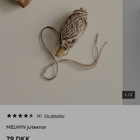
1
/
3
4
Vis detaljer
MELWIN jutesnor
79 DKK