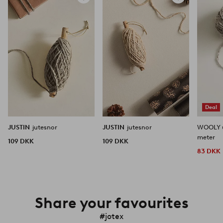
til
til
favoritter
favoritter
Deal
JUSTIN
jutesnor
JUSTIN
jutesnor
WOOLY u
meter
109 DKK
109 DKK
83 DKK
Share your favourites
#jotex