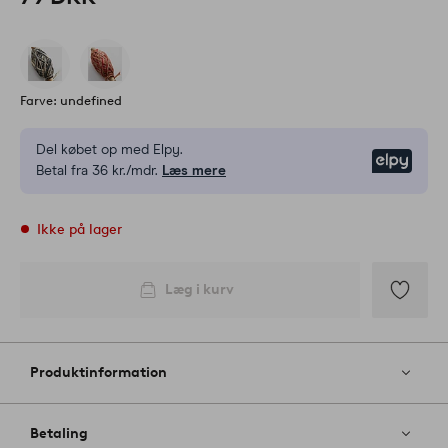
Farve: undefined
Del købet op med Elpy.
Elpy
Betal fra 36 kr./mdr.
Læs mere
Ikke på lager
Læg i kurv
Tilføj
til
favoritter
Produktinformation
Betaling