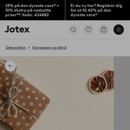
25% på den dyreste vare* +
Er du ny her? Registrer dig
10% ekstra på nedsatte
for at få 40% på den
priser**. Kode: 424882
dyreste vare*
Jotex
Gå
Gå
logo
til
til
-
favoritmarkerede
indkøbskur
gå
produkter
Dekoration
Gavepapir og bånd
til
forsiden
Tilbage