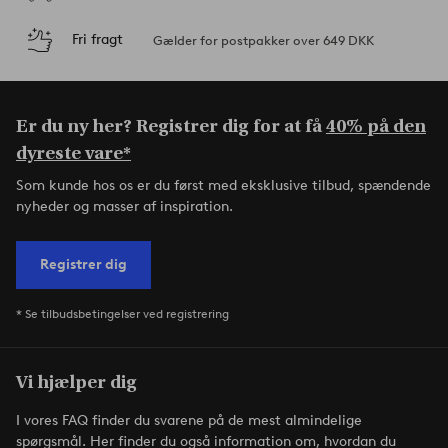
Fri fragt
Gælder for postpakker over 649 DKK
Er du ny her? Registrer dig for at få
40% på den
dyreste vare*
Som kunde hos os er du først med eksklusive tilbud, spændende
nyheder og masser af inspiration.
Registrer dig
* Se tilbudsbetingelser ved registrering
Vi hjælper dig
I vores FAQ finder du svarene på de mest almindelige
spørgsmål. Her finder du også information om, hvordan du