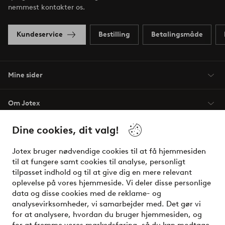
nemmest kontakter os.
Kundeservice
Bestilling
Betalingsmåde
Mine sider
Om Jotex
Dine cookies, dit valg!
Vilkår
Jotex bruger nødvendige cookies til at få hjemmesiden
Venner
til at fungere samt cookies til analyse, personligt
tilpasset indhold og til at give dig en mere relevant
oplevelse på vores hjemmeside. Vi deler disse personlige
data og disse cookies med de reklame- og
Sikre betalinger - betal nu eller del op
analysevirksomheder, vi samarbejder med. Det gør vi
for at analysere, hvordan du bruger hjemmesiden, og
Vil du vide mere om
vores betalingsmuligheder
?