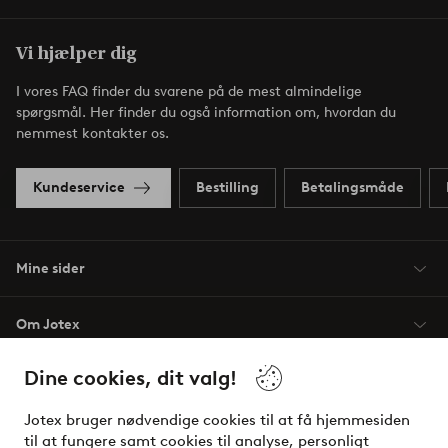
Vi hjælper dig
I vores FAQ finder du svarene på de mest almindelige
spørgsmål. Her finder du også information om, hvordan du
nemmest kontakter os.
Kundeservice
Bestilling
Betalingsmåde
Mine sider
Om Jotex
Dine cookies, dit valg!
Vilkår
Jotex bruger nødvendige cookies til at få hjemmesiden
Venner
til at fungere samt cookies til analyse, personligt