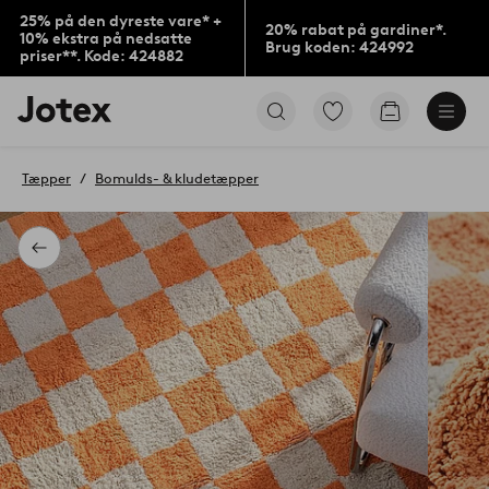
25% på den dyreste vare* +
20% rabat på gardiner*.
10% ekstra på nedsatte
Brug koden: 424992
priser**. Kode: 424882
Jotex
Gå
Gå
logo
til
til
-
favoritmarkerede
indkøbskur
gå
produkter
Tæpper
Bomulds- & kludetæpper
til
forsiden
Tilbage