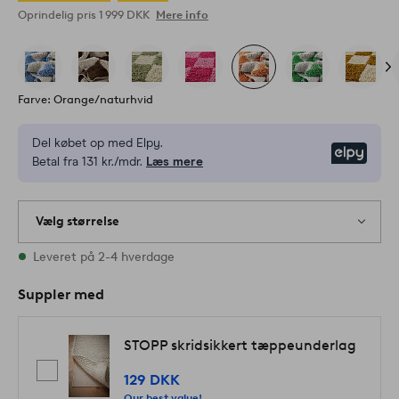
Oprindelig pris
1 999 DKK
Mere info
Farve: Orange/naturhvid
Del købet op med Elpy.
Elpy
Betal fra 131 kr./mdr.
Læs mere
Vælg størrelse
2 størrelser er på lager
Leveret på 2-4 hverdage
Suppler med
STOPP skridsikkert tæppeunderlag
129 DKK
Our best value!