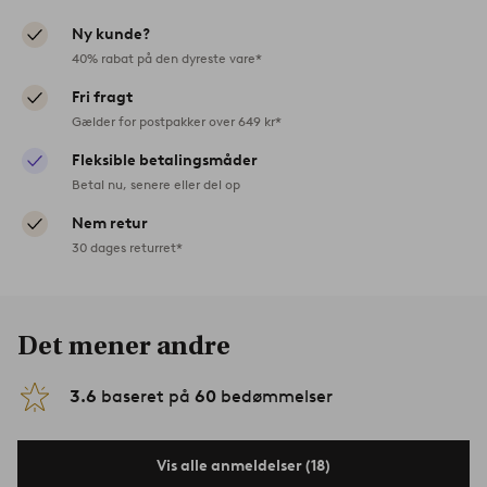
Ny kunde?
40% rabat på den dyreste vare*
Fri fragt
Gælder for postpakker over 649 kr*
Fleksible betalingsmåder
Betal nu, senere eller del op
Nem retur
30 dages returret*
Det mener andre
3.6
baseret på
60
bedømmelser
Vis alle anmeldelser (18)