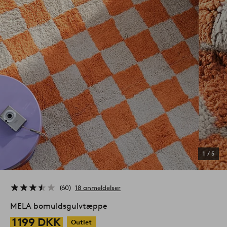
1
/
5
60
18 anmeldelser
MELA bomuldsgulvtæppe
1 199 DKK
Outlet