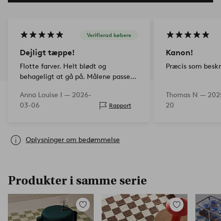
Verifierad købere
Dejligt tæppe!
Kanon!
Flotte farver. Helt blødt og
Præcis som beskre
behageligt at gå på. Målene passede
ikke helt til rummet, men tæppet er
Anna Louise I —
2026-
Thomas N —
202
så blødt, at man kan folde kanterne
03-06
20
Rapport
ind. Super tilfreds!
Oplysninger om bedømmelse
Produkter i samme serie
Tilføj
Tilføj
til
til