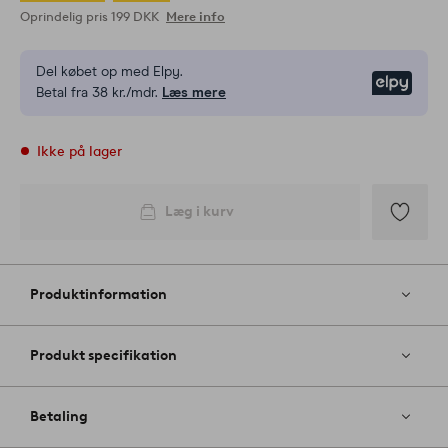
Oprindelig pris
199 DKK
Mere info
Del købet op med Elpy.
Elpy
Betal fra 38 kr./mdr.
Læs mere
Ikke på lager
Læg i kurv
Tilføj
til
favoritter
Produktinformation
Produkt specifikation
Betaling