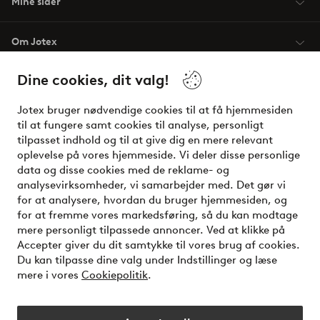
Mine sider
Om Jotex
Dine cookies, dit valg!
Vilkår
Jotex bruger nødvendige cookies til at få hjemmesiden
Venner
til at fungere samt cookies til analyse, personligt
tilpasset indhold og til at give dig en mere relevant
oplevelse på vores hjemmeside. Vi deler disse personlige
data og disse cookies med de reklame- og
Sikre betalinger - betal nu eller del op
analysevirksomheder, vi samarbejder med. Det gør vi
for at analysere, hvordan du bruger hjemmesiden, og
Vil du vide mere om
vores betalingsmuligheder
?
for at fremme vores markedsføring, så du kan modtage
elpy
mere personligt tilpassede annoncer. Ved at klikke på
Accepter giver du dit samtykke til vores brug af cookies.
Du kan tilpasse dine valg under Indstillinger og læse
mere i vores
Cookiepolitik
.
Danmark - Vælg land