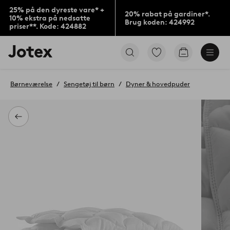
25% på den dyreste vare* +
20% rabat på gardiner*.
10% ekstra på nedsatte
Brug koden: 424992
priser**. Kode: 424882
Jotex
Gå
Gå
logo
til
til
-
favoritmarkerede
indkøbskur
gå
produkter
Børneværelse
Sengetøj til børn
Dyner & hovedpuder
til
forsiden
Tilbage