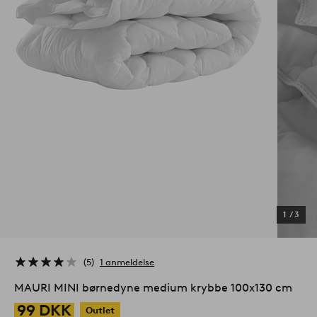
1
/
3
5
1 anmeldelse
MAURI MINI børnedyne medium krybbe 100x130 cm
99 DKK
Outlet