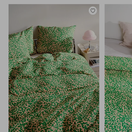
Tilføj
til
favoritter