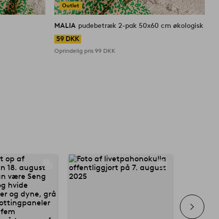
Outlet
MALIA
pudebetræk 2-pak 50x60 cm økologisk
M
59 DKK
Oprindelig pris
99 DKK
O