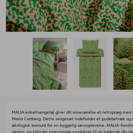
MALIA enkeltsengetøj giver dit soveværelse et retropræg med si
Maria Carlberg. Dette sengesæt indeholder et pudebetræk og e
økologisk bomuld for en hyggelig søvnoplevelse. MALIA-familie
design, og tilbyder matchende produkter til at fuldende din ind