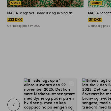
Outlet
Outlet
MALIA
sengesæt Dobbeltseng økologisk
MALIA
senget
233 DKK
311 DKK
Oprindelig pris
389 DKK
Oprindelig pris
5