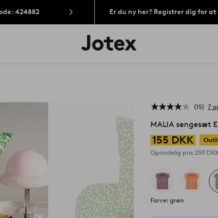
Kode: 424882
Er du ny her? Registrer dig for a
Jotex
logo
-
gå
til
forsiden
15
7 a
MALIA sengesæt En
155 DKK
Outl
Oprindelig pris
259 DK
Farve: grøn