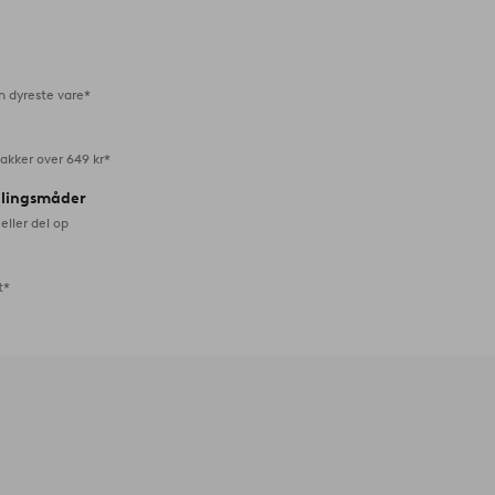
til
favoritter
n dyreste vare*
akker over 649 kr*
alingsmåder
eller del op
t*