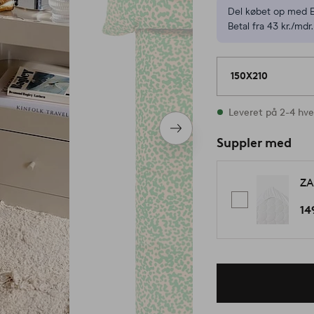
Del købet op med E
Betal fra 43 kr./mdr.
150X210
På lager
Leveret på 2-4 hv
Næste
Suppler med
produkt
ZA
14