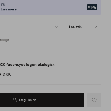
lpy.
Elpy
Læs mere
1 pr. stk.
erdage
CK faconsyet lagen økologisk
9 DKK
Læg i kurv
Tilføj