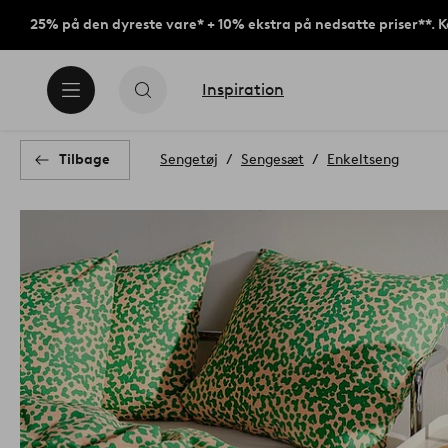
25% på den dyreste vare* + 10% ekstra på nedsatte priser**. 
Inspiration
Tilbage
Sengetøj
Sengesæt
Enkeltseng