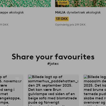
Outlet
æppe økologisk
MALIA
dynebetræk økologisk
131 DKK
19 DKK
Oprindelig pris
219 DKK
Share your favourites
#jotex