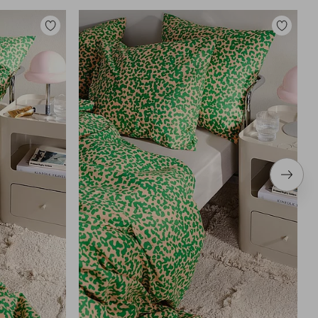
Tilføj
Tilføj
til
til
favoritter
favoritter
Næste
produ