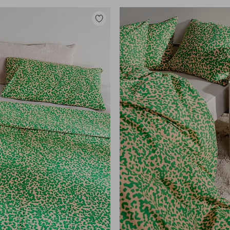
Tilføj
til
favoritter