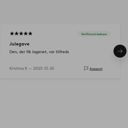
Verifierad købere
Julegave
Den, der fik lagenet, var tilfreds
Næs
pro
Kristina K —
2025-12-25
Rapport