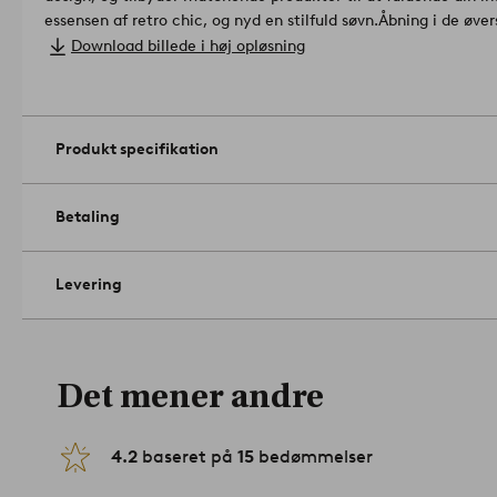
essensen af retro chic, og nyd en stilfuld søvn.
Åbning i de øver
gøre det lettere at trække dynebetrækket over dynen.
Design:
Download billede i høj opløsning
Materiale: 100% Bomuld.
Sæt i 2 dele: 1 dynebetræk 150x210 cm, 1 pudebetræk 50x60 
Lukning: konvolutlukning.
Trådtæthed: 144.0 TC. (Trådtætheden angiver antal tråde, Thre
Produkt specifikation
Jo højere trådtæthed desto højere kvalitet.).
Håndværksteknik: Pigmenttrykt.
Maskinvask ved 60°. Brug ikk
medium varme. Strygning ved høj temperatur. Maks. temperatu
Betaling
brug. Vaskes med vrangen ud. Kryber maks. 5%.
Artikelnummer
Levering
Det mener andre
4.2
baseret på
15
bedømmelser