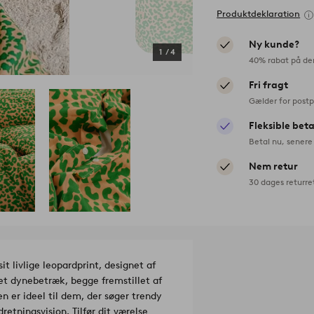
Produktdeklaration
Ny kunde?
1
/
4
40% rabat på de
Fri fragt
Gælder for postp
Fleksible bet
Betal nu, senere 
Nem retur
30 dages returre
t livlige leopardprint, designet af
t dynebetræk, begge fremstillet af
n er ideel til dem, der søger trendy
retningsvision. Tilfør dit værelse