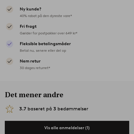
Ny kunde?
40% rabat på den dyreste vare*
Fri fragt
Gælder for postpakker over 649 kr*
Fleksible betalingsmåder
Betal nu, senere eller del op
Nem retur
30 dages returret*
Det mener andre
3.7
baseret på
3
bedømmelser
Vis alle anmeldelser (1)