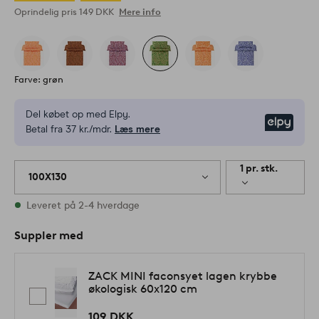
Oprindelig pris
149 DKK
Mere info
Farve: grøn
Del købet op med Elpy.
Elpy
Betal fra 37 kr./mdr.
Læs mere
1 pr. stk.
100X130
På lager
Leveret på 2-4 hverdage
Suppler med
ZACK MINI faconsyet lagen krybbe
økologisk 60x120 cm
109 DKK