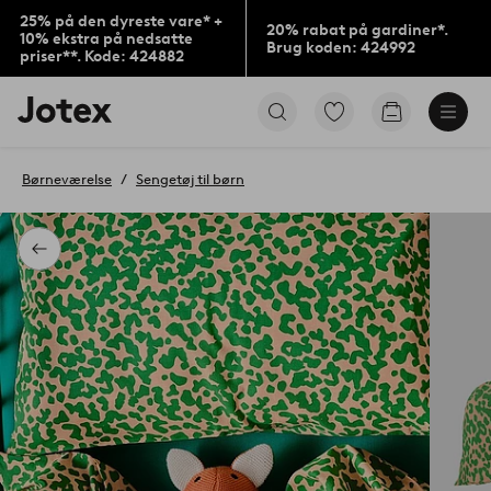
25% på den dyreste vare* +
20% rabat på gardiner*.
10% ekstra på nedsatte
Brug koden: 424992
priser**. Kode: 424882
Jotex
Gå
Gå
logo
til
til
-
favoritmarkerede
indkøbskur
gå
produkter
Børneværelse
Sengetøj til børn
til
forsiden
Tilbage