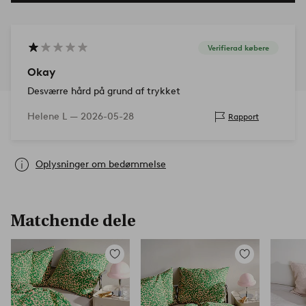
Verifierad købere
Okay
Desværre hård på grund af trykket
Helene L —
2026-05-28
Rapport
Oplysninger om bedømmelse
Matchende dele
Tilføj
Tilføj
til
til
favoritter
favoritter