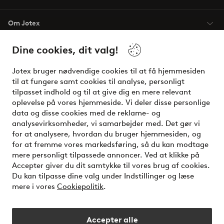
Om Jotex
Dine cookies, dit valg!
Vilkår
Jotex bruger nødvendige cookies til at få hjemmesiden
Venner
til at fungere samt cookies til analyse, personligt
tilpasset indhold og til at give dig en mere relevant
oplevelse på vores hjemmeside. Vi deler disse personlige
data og disse cookies med de reklame- og
Sikre betalinger - betal nu eller del op
analysevirksomheder, vi samarbejder med. Det gør vi
for at analysere, hvordan du bruger hjemmesiden, og
Vil du vide mere om
vores betalingsmuligheder
?
for at fremme vores markedsføring, så du kan modtage
elpy
mere personligt tilpassede annoncer. Ved at klikke på
Accepter giver du dit samtykke til vores brug af cookies.
Du kan tilpasse dine valg under Indstillinger og læse
mere i vores
Cookiepolitik
.
Danmark - Vælg land
Accepter alle