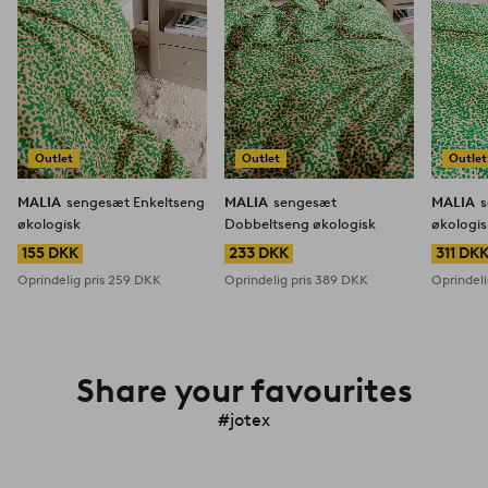
Outlet
Outlet
Outlet
MALIA
sengesæt Enkeltseng
MALIA
sengesæt
MALIA
økologisk
Dobbeltseng økologisk
økologis
155 DKK
233 DKK
311 DK
Oprindelig pris
259 DKK
Oprindelig pris
389 DKK
Oprindeli
Share your favourites
#jotex