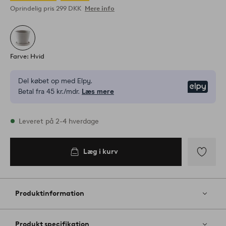
Oprindelig pris
299 DKK
Mere info
Farve: Hvid
Del købet op med Elpy.
Elpy
Betal fra 45 kr./mdr.
Læs mere
På lager
Leveret på 2-4 hverdage
Læg i kurv
Læg i
kurv
Tilføj
til
favoritter
Produktinformation
Produkt specifikation