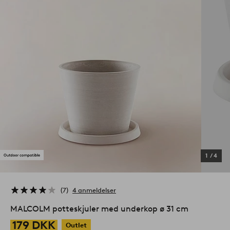
1
/
4
7
4 anmeldelser
MALCOLM potteskjuler med underkop ø 31 cm
179 DKK
Outlet