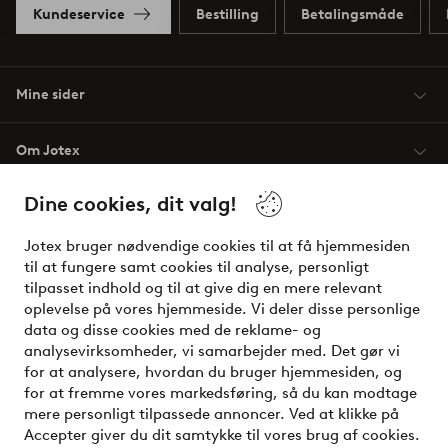
Kundeservice
Bestilling
Betalingsmåde
Mine sider
Om Jotex
Dine cookies, dit valg!
Vilkår
Jotex bruger nødvendige cookies til at få hjemmesiden
Venner
til at fungere samt cookies til analyse, personligt
tilpasset indhold og til at give dig en mere relevant
oplevelse på vores hjemmeside. Vi deler disse personlige
data og disse cookies med de reklame- og
Sikre betalinger - betal nu eller del op
analysevirksomheder, vi samarbejder med. Det gør vi
for at analysere, hvordan du bruger hjemmesiden, og
Vil du vide mere om
vores betalingsmuligheder
?
for at fremme vores markedsføring, så du kan modtage
elpy
mere personligt tilpassede annoncer. Ved at klikke på
Accepter giver du dit samtykke til vores brug af cookies.