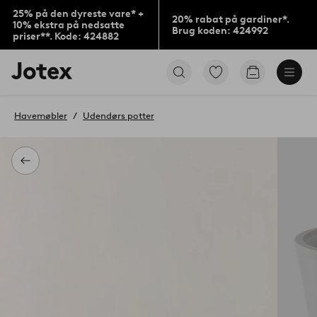
25% på den dyreste vare* +
20% rabat på gardiner*.
10% ekstra på nedsatte
Brug koden: 424992
priser**. Kode: 424882
Jotex
Gå
Gå
logo
til
til
-
favoritmarkerede
indkøbskur
gå
produkter
Havemøbler
Udendørs potter
til
forsiden
Tilbage