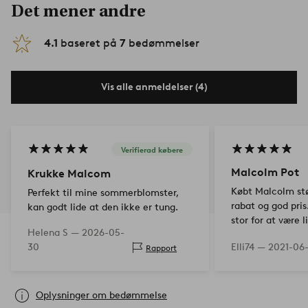
Det mener andre
4.1
baseret på
7
bedømmelser
Vis alle anmeldelser (4)
Verifierad købere
Malcolm Pot
Krukke Malcom
Købt Malcolm stør
Perfekt til mine sommerblomster,
rabat og god pri
kan godt lide at den ikke er tung.
stor for at være l
Helena S —
2026-05-
omkring 15 liter.
30
Elli74 —
2021-06
Rapport
betydeligt størr
Oplysninger om bedømmelse