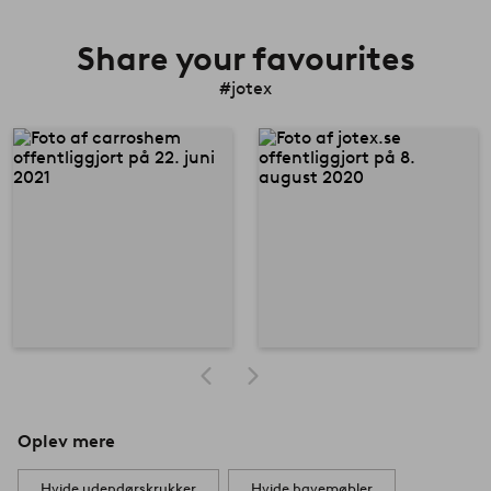
Share your favourites
#jotex
Oplev mere
Hvide udendørskrukker
Hvide havemøbler