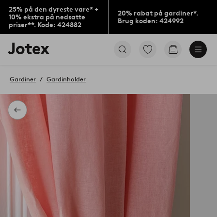
25% på den dyreste vare* +
20% rabat på gardiner*.
10% ekstra på nedsatte
Brug koden: 424992
priser**. Kode: 424882
Jotex
Gå
Gå
logo
til
til
-
favoritmarkerede
indkøbskur
gå
produkter
Gardiner
Gardinholder
til
forsiden
Tilbage