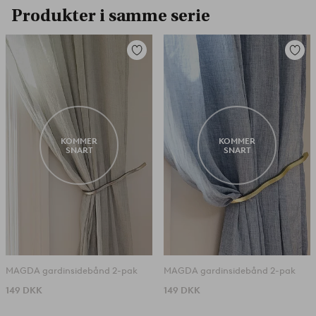
Produkter i samme serie
Tilføj
Tilføj
til
til
favoritter
favorit
KOMMER
KOMMER
SNART
SNART
MAGDA gardinsidebånd 2-pak
MAGDA gardinsidebånd 2-pak
149 DKK
149 DKK