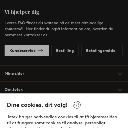
Vi hjælper dig
I vores FAQ finder du svarene på de mest almindelige
spørgsmål. Her finder du også information om, hvordan du
nemmest kontakter os.
Kundeservice
Bestilling
Betalingsmåde
Mine sider
Om Jotex
Dine cookies, dit valg!
Vilkår
Jotex bruger nødvendige cookies til at få hjemmesiden
Venner
til at fungere samt cookies til analyse, personligt