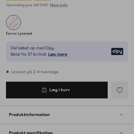
Oprindelig pris
149 DKK
Mere info
Farve: Lyserød
Del købet op med Elpy.
Elpy
Betal fra 37 kr./mdr.
Læs mere
På lager
Leveret på 2-4 hverdage
Læg i kurv
Læg i
kurv
Tilføj
til
favoritter
Produktinformation
Produkt specifikation