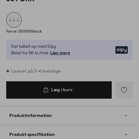
Farve: 001001black
Del købet op med Elpy.
Elpy
Betal fra 56 kr./mdr.
Læs mere
På lager
Leveret på 3-4 hverdage
Læg i kurv
Læg i
kurv
Tilføj
til
favoritter
Produktinformation
Produkt specifikation