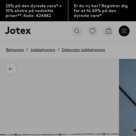
25% på den dyreste vare* +
Er du ny her? Registrer dig
10% ekstra på nedsatte
for at få 40% på den
priser**. Kode: 424882
dyreste vare*
Jotex
Gå
Gå
logo
til
til
-
favoritmarkerede
indkøbskur
gå
produkter
Belysning
Julebelysning
Dekorativ julebelysning
til
forsiden
Tilbage