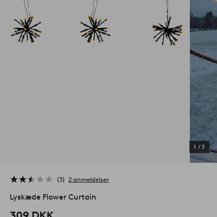
1
/
3
3
2 anmeldelser
Lyskæde Flower Curtain
309 DKK