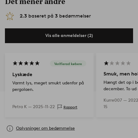
Det mener andre
2.3
baseret på
3
bedømmelser
Vis alle anmeldelser (2)
Verifierad købere
Smuk, men hol
Lyskæde
Hængt det op i b
Varmt lys, meget smukt udenfor på
december. To ud 
pergolaen.
tre uger. Det er i
Kurre007 —
2022
smuk belysning.
Petra K —
2025-11-22
15
Rapport
Oplysninger om bedømmelse