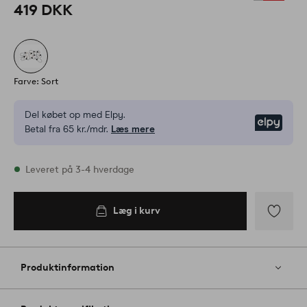
419 DKK
Farve: Sort
Del købet op med Elpy.
Elpy
Betal fra 65 kr./mdr.
Læs mere
På lager
Leveret på 3-4 hverdage
Læg i kurv
Læg i
kurv
Tilføj
til
favoritter
Produktinformation