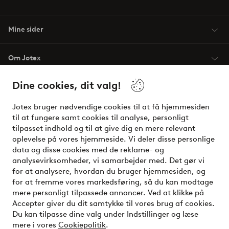
Mine sider
Om Jotex
Dine cookies, dit valg!
Vilkår
Jotex bruger nødvendige cookies til at få hjemmesiden
Venner
til at fungere samt cookies til analyse, personligt
tilpasset indhold og til at give dig en mere relevant
oplevelse på vores hjemmeside. Vi deler disse personlige
data og disse cookies med de reklame- og
Sikre betalinger - betal nu eller del op
analysevirksomheder, vi samarbejder med. Det gør vi
for at analysere, hvordan du bruger hjemmesiden, og
Vil du vide mere om
vores betalingsmuligheder
?
for at fremme vores markedsføring, så du kan modtage
elpy
mere personligt tilpassede annoncer. Ved at klikke på
Accepter giver du dit samtykke til vores brug af cookies.
Du kan tilpasse dine valg under Indstillinger og læse
mere i vores
Cookiepolitik
.