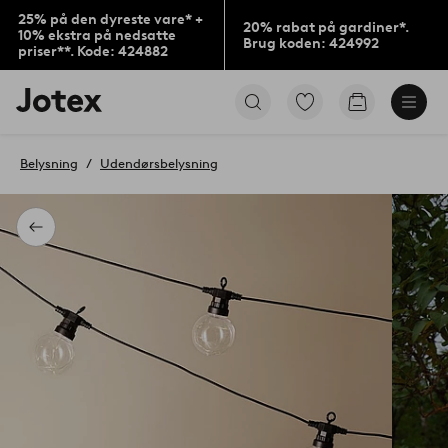
25% på den dyreste vare* +
20% rabat på gardiner*.
10% ekstra på nedsatte
Brug koden: 424992
priser**. Kode: 424882
Jotex
Gå
Gå
logo
til
til
-
favoritmarkerede
indkøbskur
gå
produkter
Belysning
Udendørsbelysning
til
forsiden
Tilbage