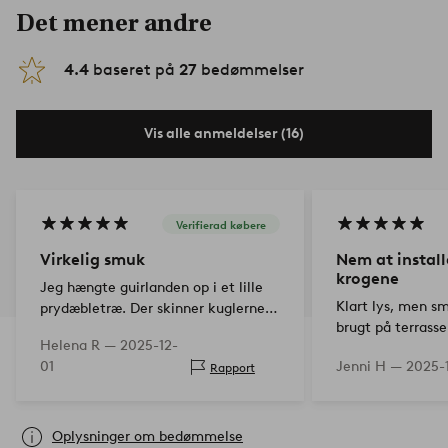
Det mener andre
4.4
baseret på
27
bedømmelser
Vis alle anmeldelser (16)
Verifierad købere
Virkelig smuk
Nem at install
krogene
Jeg hængte guirlanden op i et lille
Klart lys, men s
prydæbletræ. Der skinner kuglerne
brugt på terrasse
som stjernefrugt fra himlen.
Helena R —
2025-12-
Lysledningen er lavet af tykt
01
Jenni H —
2025-
Rapport
gummi, så jeg tror, den kan modstå
vejrskift fra regn til…
Oplysninger om bedømmelse