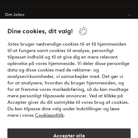
Om Jotex
Dine cookies, dit valg!
Vilkår
Jotex bruger nødvendige cookies til at få hjemmesiden
Venner
til at fungere samt cookies til analyse, personligt
tilpasset indhold og til at give dig en mere relevant
oplevelse på vores hjemmeside. Vi deler disse personlige
data og disse cookies med de reklame- og
Sikre betalinger - betal nu eller del op
analysevirksomheder, vi samarbejder med. Det gør vi
for at analysere, hvordan du bruger hjemmesiden, og
Vil du vide mere om
vores betalingsmuligheder
?
for at fremme vores markedsføring, så du kan modtage
elpy
mere personligt tilpassede annoncer. Ved at klikke på
Accepter giver du dit samtykke til vores brug af cookies.
Du kan tilpasse dine valg under Indstillinger og læse
mere i vores
Cookiepolitik
.
Danmark - Vælg land
Accepter alle