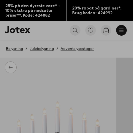
25% på den dyreste vare* +
20% rabat på gardiner*.
10% ekstra på nedsatte
Brug koden: 424992
priser**. Kode: 424882
Jotex
Gå
Gå
logo
til
til
-
favoritmarkerede
indkøbskur
gå
produkter
Belysning
Julebelysning
Adventslysestager
til
forsiden
Tilbage