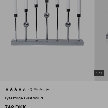
1
/
2
5
Vis detaljer
Lysestage Gustavo 7L
749 DKK