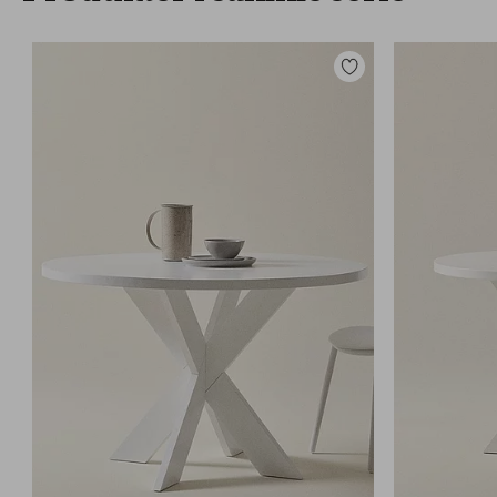
Tilføj
til
favoritter