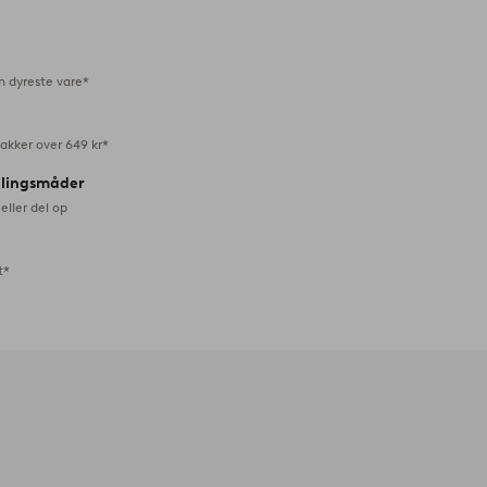
favoritter
n dyreste vare*
akker over 649 kr*
alingsmåder
eller del op
t*