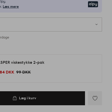
lpy.
Elpy
r.
Læs mere
erdage
SPER viskestykke 2-pak
84 DKK
99 DKK
Læg i kurv
Tilføj
til