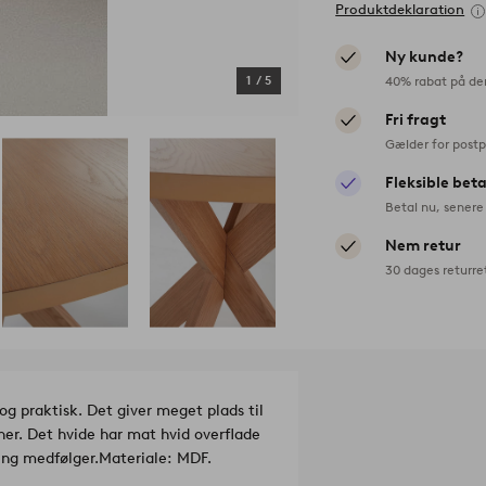
Produktdeklaration
Ny kunde?
40% rabat på de
1
/
5
Fri fragt
Gælder for postp
Fleksible bet
Betal nu, senere 
Nem retur
30 dages returre
og praktisk. Det giver meget plads til
iner. Det hvide har mat hvid overflade
ng medfølger.
Materiale: MDF.