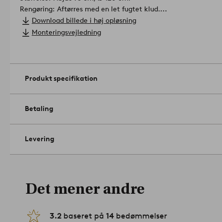
Rengøring: Aftørres med en let fugtet klud.
Tip/råd: For at opnå mere kontrast - bland mørkt spisebord med
Download billede i høj opløsning
omvendt.
Artikelnummer: 1628910-01-0
Monteringsvejledning
Produkt specifikation
Betaling
Levering
Det mener andre
3.2
baseret på
14
bedømmelser