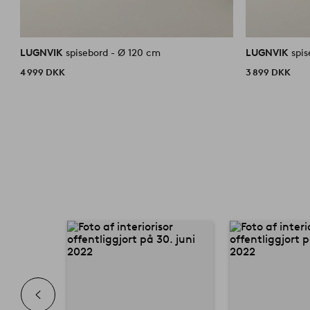
LUGNVIK
spisebord - Ø 120 cm
LUGNVIK
spi
4 999 DKK
3 899 DKK