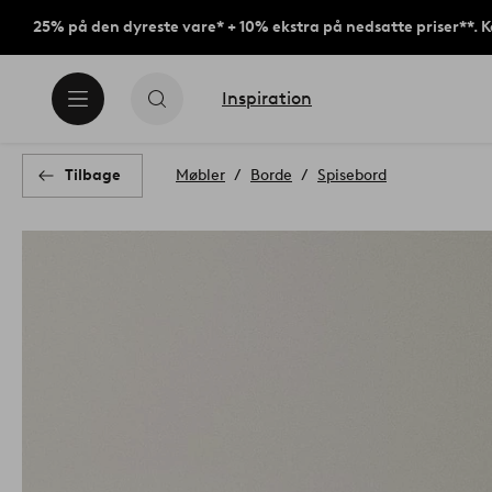
25% på den dyreste vare* + 10% ekstra på nedsatte priser**. 
Inspiration
Tilbage
Møbler
Borde
Spisebord