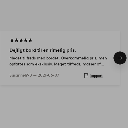
Dejligt bord til en rimelig pris.
Meget tilfreds med bordet. Overkommelig pris, men
Næs
opfattes som eksklusiv. Meget tilfreds, masser af
pro
plads til mange omkring
Susanneli90 —
2021-06-07
Rapport