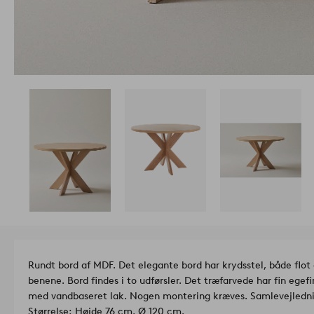
Rundt bord af MDF. Det elegante bord har krydsstel, både flot 
benene. Bord findes i to udførsler. Det træfarvede har fin egef
med vandbaseret lak. Nogen montering kræves. Samlevejledni
Størrelse: Højde 76 cm, Ø 120 cm.