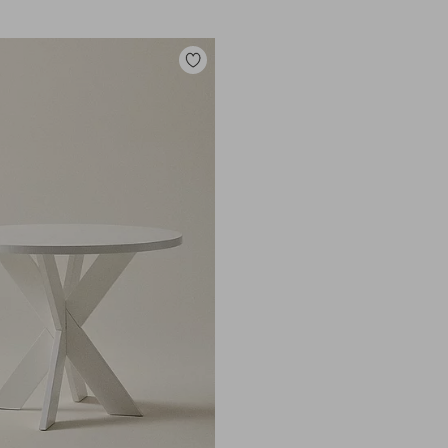
Tilføj
til
favoritter