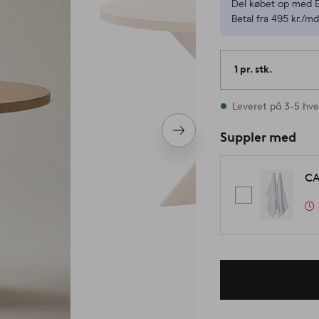
Del købet op med E
Betal fra 495 kr./md
1 pr. stk.
På lager
Leveret på 3-5 hv
Næste
Suppler med
produkt
CA