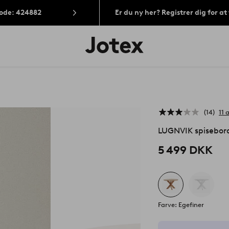
Kode: 424882
Er du ny her? Registrer dig for a
Jotex
logo
-
gå
til
forsiden
14
11 
LUGNVIK spisebor
5 499 DKK
Farve: Egefiner