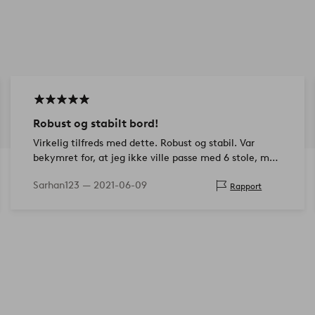
Robust og stabilt bord!
Virkelig tilfreds med dette. Robust og stabil. Var
bekymret for, at jeg ikke ville passe med 6 stole, men
der var ikke noget problem!
Sarhan123 —
2021-06-09
Rapport