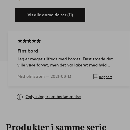
Vis alle anmeldelser (11)
Fint bord
Jeg er meget tilfreds med bordet. Først troede det
ville være farvet, men det var lakeret med hvid
matmaling. Meget smukkere i virkeligheden. Så
Mrsholmstrom —
2021-08-13
Rapport
himlen glad. Til salg var det med, så det var…
Oplysninger om bedømmelse
Produkter i samme serie