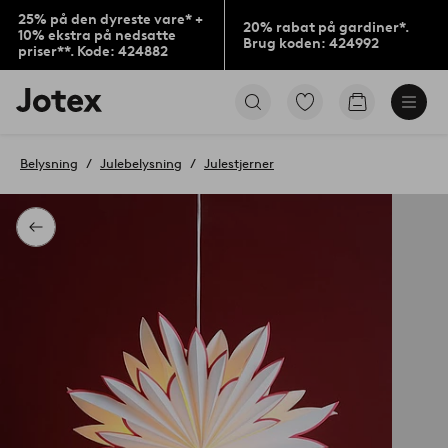
25% på den dyreste vare* +
20% rabat på gardiner*.
10% ekstra på nedsatte
Brug koden: 424992
priser**. Kode: 424882
Jotex
Gå
Gå
logo
til
til
-
favoritmarkerede
indkøbskur
gå
produkter
Belysning
Julebelysning
Julestjerner
til
forsiden
Tilbage