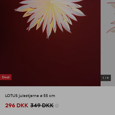
Deal
1
/
4
LOTUS julestjerne ø 55 cm
296 DKK
349 DKK