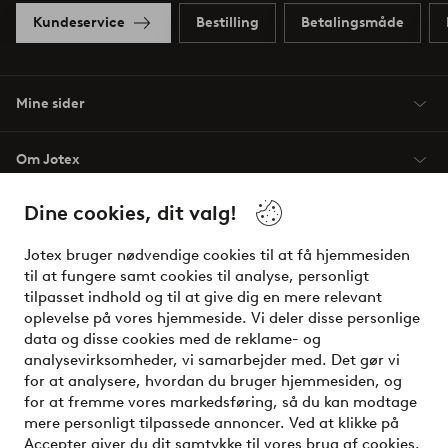
Kundeservice
Bestilling
Betalingsmåde
Mine sider
Om Jotex
Dine cookies, dit valg!
Vilkår
Jotex bruger nødvendige cookies til at få hjemmesiden
Venner
til at fungere samt cookies til analyse, personligt
tilpasset indhold og til at give dig en mere relevant
oplevelse på vores hjemmeside. Vi deler disse personlige
data og disse cookies med de reklame- og
Sikre betalinger - betal nu eller del op
analysevirksomheder, vi samarbejder med. Det gør vi
for at analysere, hvordan du bruger hjemmesiden, og
Vil du vide mere om
vores betalingsmuligheder
?
for at fremme vores markedsføring, så du kan modtage
elpy
mere personligt tilpassede annoncer. Ved at klikke på
Accepter giver du dit samtykke til vores brug af cookies.