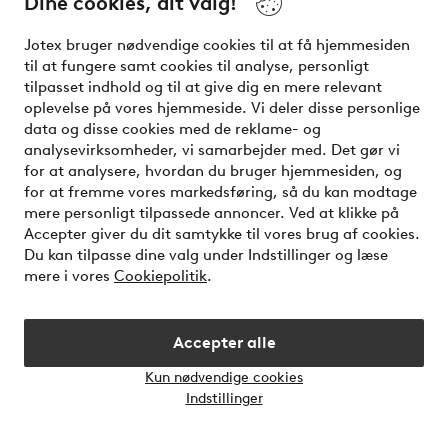
Dine cookies, dit valg!
nemmest kontakter os.
Jotex bruger nødvendige cookies til at få hjemmesiden
til at fungere samt cookies til analyse, personligt
Kundeservice
Bestilling
Betalingsmåde
tilpasset indhold og til at give dig en mere relevant
oplevelse på vores hjemmeside. Vi deler disse personlige
data og disse cookies med de reklame- og
Mine sider
analysevirksomheder, vi samarbejder med. Det gør vi
for at analysere, hvordan du bruger hjemmesiden, og
for at fremme vores markedsføring, så du kan modtage
Om Jotex
mere personligt tilpassede annoncer. Ved at klikke på
Accepter giver du dit samtykke til vores brug af cookies.
Du kan tilpasse dine valg under Indstillinger og læse
Vilkår
mere i vores
Cookiepolitik
.
Venner
Accepter alle
Kun nødvendige cookies
Åbn
Indstillinger
chatb
Sikre betalinger - betal nu eller del op
Vil du vide mere om
vores betalingsmuligheder
?