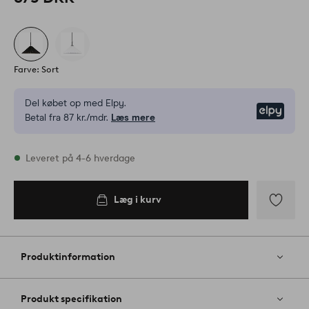
Farve: Sort
Del købet op med Elpy.
Elpy
Betal fra 87 kr./mdr.
Læs mere
På lager
Leveret på 4-6 hverdage
Læg i kurv
Læg i
kurv
Tilføj
til
favoritter
Produktinformation
Produkt specifikation