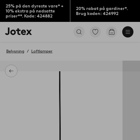
25% på den dyreste vare* +
20% rabat på gardiner*.
10% ekstra på nedsatte
Brug koden: 424992
priser**. Kode: 424882
Jotex
Gå
Gå
logo
til
til
-
favoritmarkerede
indkøbskur
gå
produkter
Belysning
Loftlamper
til
forsiden
Tilbage