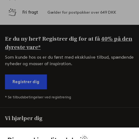
Fri fragt
Gælder for postpakker over 649 DKK
Er du ny her? Registrer dig for at få
40% på den
dyreste vare*
Som kunde hos os er du først med eksklusive tilbud, spændende
nyheder og masser af inspiration.
Registrer dig
* Se tilbudsbetingelser ved registrering
Vi hjælper dig
I vores FAQ finder du svarene på de mest almindelige
spørgsmål. Her finder du også information om, hvordan du