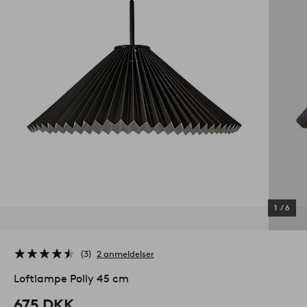
1
/
6
3
2 anmeldelser
Loftlampe Polly 45 cm
675 DKK