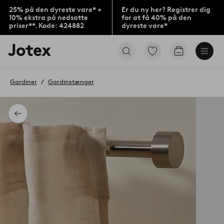
25% på den dyreste vare* +
Er du ny her? Registrer dig
10% ekstra på nedsatte
for at få 40% på den
priser**. Kode: 424882
dyreste vare*
Jotex
Gå
Gå
logo
til
til
-
favoritmarkerede
indkøbskur
gå
produkter
Gardiner
Gardinstænger
til
forsiden
Tilbage