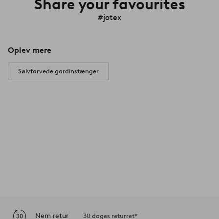
Share your favourites
#jotex
Oplev mere
Sølvfarvede gardinstænger
Nem retur
30 dages returret*