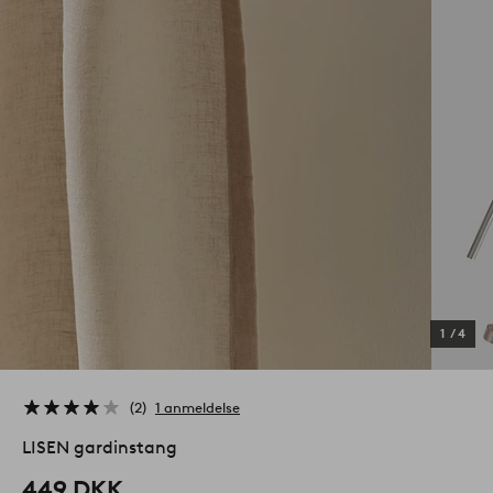
1
/
4
2
1 anmeldelse
LISEN gardinstang
449 DKK