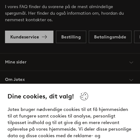
I vores FAQ finder du svarene på de mest almindelige
spørgsmål. Her finder du også information om, hvordan du
nemmest kontakter os.
Kundeservice
Bestilling
Betalingsmåde
Mine sider
Om Jotex
Dine cookies, dit valg!
Vilkår
Jotex bruger nødvendige cookies til at få hjemmesiden
Venner
til at fungere samt cookies til analyse, personligt
tilpasset indhold og til at give dig en mere relevant
oplevelse på vores hjemmeside. Vi deler disse personlige
data og disse cookies med de reklame- og