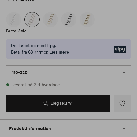
Farve: Sølv
Del købet op med Elpy.
Elpy
Betal fra 68 kr./mdr.
Læs mere
110-320
På lager
Leveret på 2-4 hverdage
Læg i kurv
Læg i
kurv
Tilføj
til
favoritter
Produktinformation