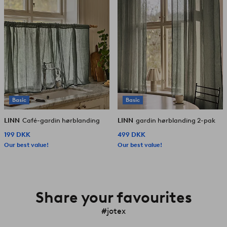
Basic
Basic
LINN
Café-gardin hørblanding
LINN
gardin hørblanding 2-pak
199 DKK
499 DKK
Our best value!
Our best value!
Share your favourites
#jotex