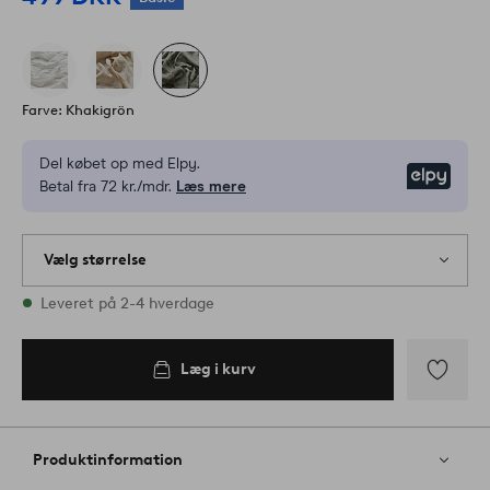
Farve: Khakigrön
Del købet op med Elpy.
Elpy
Betal fra 72 kr./mdr.
Læs mere
Vælg størrelse
Alle størrelser er på lager
Leveret på 2-4 hverdage
Læg i kurv
Tilføj
til
favoritter
Produktinformation