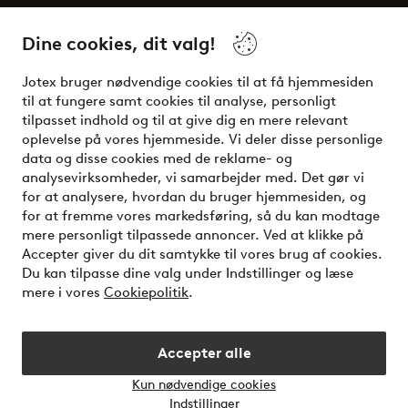
Dine cookies, dit valg!
Vilkår
Jotex bruger nødvendige cookies til at få hjemmesiden
Venner
til at fungere samt cookies til analyse, personligt
tilpasset indhold og til at give dig en mere relevant
oplevelse på vores hjemmeside. Vi deler disse personlige
data og disse cookies med de reklame- og
Sikre betalinger - betal nu eller del op
analysevirksomheder, vi samarbejder med. Det gør vi
for at analysere, hvordan du bruger hjemmesiden, og
Vil du vide mere om
vores betalingsmuligheder
?
for at fremme vores markedsføring, så du kan modtage
elpy
mere personligt tilpassede annoncer. Ved at klikke på
Accepter giver du dit samtykke til vores brug af cookies.
Du kan tilpasse dine valg under Indstillinger og læse
mere i vores
Cookiepolitik
.
Danmark - Vælg land
Accepter alle
Instagram
Facebook
Kun nødvendige cookies
Åbn
Indstillinger
chatb