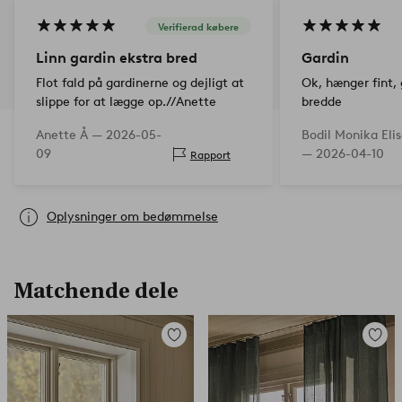
Verifierad købere
Linn gardin ekstra bred
Gardin
Flot fald på gardinerne og dejligt at
Ok, hænger fint,
slippe for at lægge op.//Anette
bredde
Anette Å —
2026-05-
Bodil Monika Eli
09
—
2026-04-10
Rapport
Oplysninger om bedømmelse
Matchende dele
Tilføj
Tilføj
til
til
favoritter
favorit