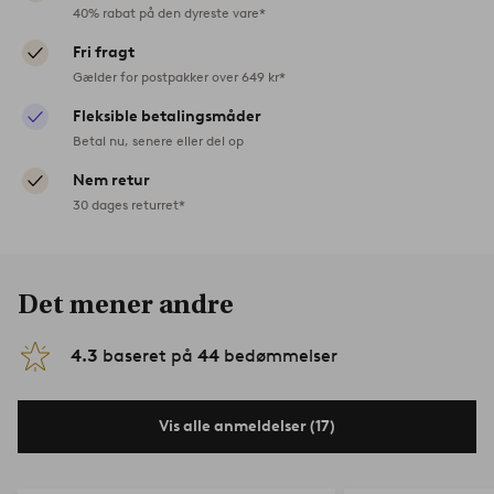
40% rabat på den dyreste vare*
Fri fragt
Gælder for postpakker over 649 kr*
Fleksible betalingsmåder
Betal nu, senere eller del op
Nem retur
30 dages returret*
Det mener andre
4.3
baseret på
44
bedømmelser
Vis alle anmeldelser (17)