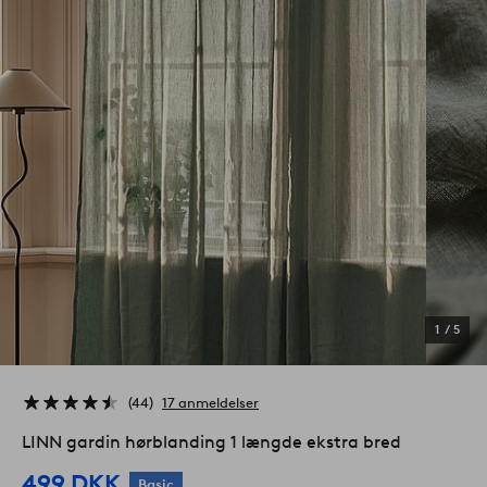
1
/
5
44
17 anmeldelser
LINN gardin hørblanding 1 længde ekstra bred
499 DKK
Basic