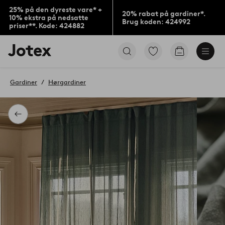
25% på den dyreste vare* +
20% rabat på gardiner*.
10% ekstra på nedsatte
Brug koden: 424992
priser**. Kode: 424882
Jotex
Gå
Gå
logo
til
til
-
favoritmarkerede
indkøbskur
gå
produkter
Gardiner
Hørgardiner
til
forsiden
Tilbage