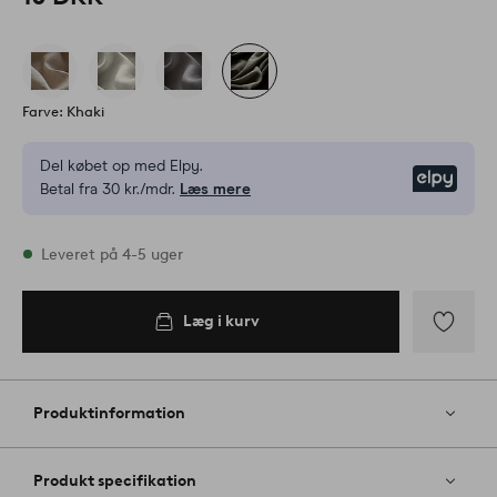
Farve: Khaki
Del købet op med Elpy.
Elpy
Betal fra 30 kr./mdr.
Læs mere
På lager
Leveret på 4-5 uger
Læg i kurv
Læg i
kurv
Tilføj
til
favoritter
Produktinformation
Produkt specifikation