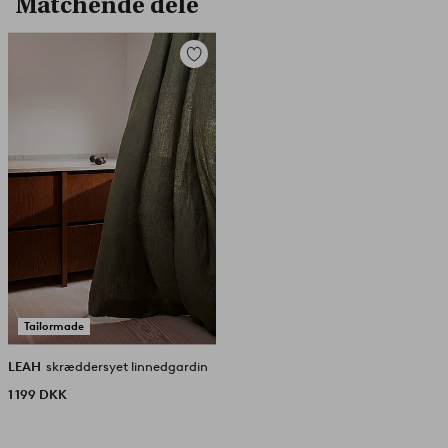
Matchende dele
Tilføj
til
favoritter
Tailormade
LEAH
skræddersyet linnedgardin
1 199 DKK