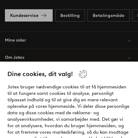
Kundeservice
Bestilling
Betalingsmåde
Mine sider
Om Jotex
Dine cookies, dit valg!
Vilkår
Jotex bruger nødvendige cookies til at få hjemmesiden
Venner
til at fungere samt cookies til analyse, personligt
tilpasset indhold og til at give dig en mere relevant
oplevelse på vores hjemmeside. Vi deler disse personlige
data og disse cookies med de reklame- og
Sikre betalinger - betal nu eller del op
analysevirksomheder, vi samarbejder med. Det gør vi
for at analysere, hvordan du bruger hjemmesiden, og
Vil du vide mere om
vores betalingsmuligheder
?
for at fremme vores markedsføring, så du kan modtage
elpy