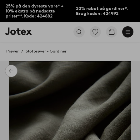
25% på den dyreste vare* +
20% rabat på gardiner*.
10% ekstra på nedsatte
Brug koden: 424992
priser**. Kode: 424882
Jotex
Gå
Gå
logo
til
til
-
favoritmarkerede
indkøbskur
gå
produkter
Prøver
Stofprøver - Gardiner
til
forsiden
Tilbage