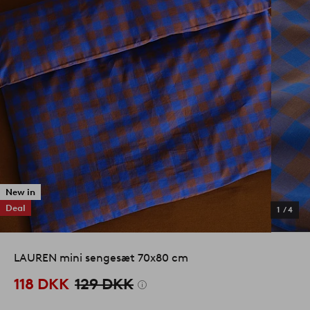
New in
Deal
1
/
4
LAUREN mini sengesæt 70x80 cm
118 DKK
129 DKK