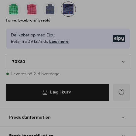
Farve: Lysebrun/ lyseblå
Del købet op med Elpy.
Elpy
Betal fra 39 kr./mdr.
Læs mere
70X80
På lager
Leveret på 2-4 hverdage
Læg i kurv
Læg i
kurv
Tilføj
til
favoritter
Produktinformation
Produkt specifikation