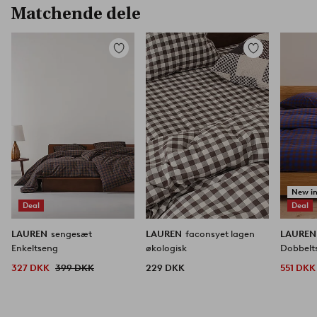
Matchende dele
Tilføj
Tilføj
til
til
favoritter
favoritter
New i
Deal
Deal
LAUREN
sengesæt
LAUREN
faconsyet lagen
LAURE
Enkeltseng
økologisk
Dobbelt
327 DKK
399 DKK
229 DKK
551 DKK