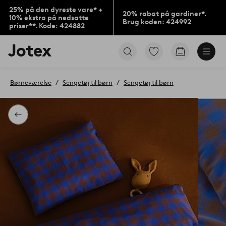
25% på den dyreste vare* +
20% rabat på gardiner*.
10% ekstra på nedsatte
Brug koden: 424992
priser**. Kode: 424882
Jotex
Gå
Gå
logo
til
til
-
favoritmarkerede
indkøbskur
gå
produkter
Børneværelse
Sengetøj til børn
Sengetøj til børn
til
forsiden
Tilbage