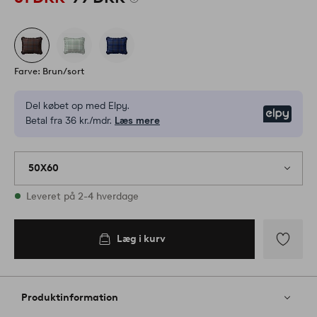
Farve: Brun/sort
Del købet op med Elpy.
Elpy
Betal fra 36 kr./mdr.
Læs mere
50X60
På lager
Leveret på 2-4 hverdage
Læg i kurv
Læg i
kurv
Tilføj
til
favoritter
Produktinformation