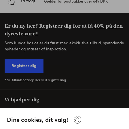
Fri fragt
Gælder for postpakker over 649 DKK
Er du ny her? Registrer dig for at få
40% på den
dyreste vare*
Som kunde hos os er du først med eksklusive tilbud, spændende
nyheder og masser af inspiration.
Registrer dig
* Se tilbudsbetingelser ved registrering
Vi hjælper dig
I vores FAQ finder du svarene på de mest almindelige
spørgsmål. Her finder du også information om, hvordan du
Dine cookies, dit valg!
nemmest kontakter os.