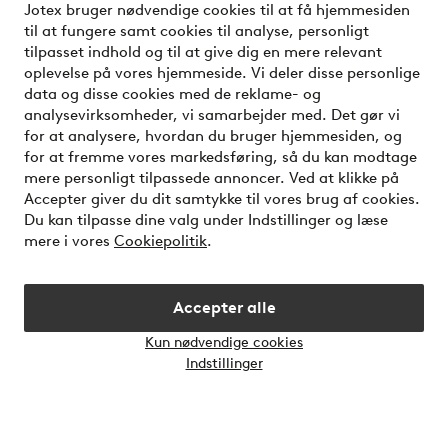
Jotex bruger nødvendige cookies til at få hjemmesiden
til at fungere samt cookies til analyse, personligt
Kundeservice
Bestilling
Betalingsmåde
tilpasset indhold og til at give dig en mere relevant
oplevelse på vores hjemmeside. Vi deler disse personlige
data og disse cookies med de reklame- og
Mine sider
analysevirksomheder, vi samarbejder med. Det gør vi
for at analysere, hvordan du bruger hjemmesiden, og
for at fremme vores markedsføring, så du kan modtage
Om Jotex
mere personligt tilpassede annoncer. Ved at klikke på
Accepter giver du dit samtykke til vores brug af cookies.
Du kan tilpasse dine valg under Indstillinger og læse
Vilkår
mere i vores
Cookiepolitik
.
Venner
Accepter alle
Kun nødvendige cookies
Åbn
Indstillinger
chatb
Sikre betalinger - betal nu eller del op
Vil du vide mere om
vores betalingsmuligheder
?
elpy