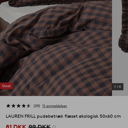
Deal
1
/
4
29
11 anmeldelser
LAUREN FRILL pudebetræk flæset økologisk 50x60 cm
81 DKK
99 DKK