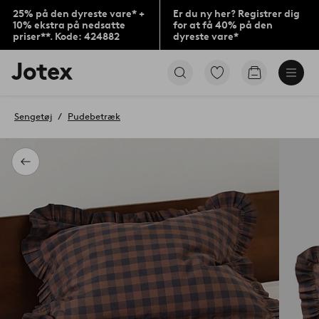
25% på den dyreste vare* +
Er du ny her? Registrer dig
10% ekstra på nedsatte
for at få 40% på den
priser**. Kode: 424882
dyreste vare*
Jotex
Gå
Gå
logo
til
til
-
favoritmarkerede
indkøbskur
gå
produkter
Sengetøj
Pudebetræk
til
forsiden
Tilbage