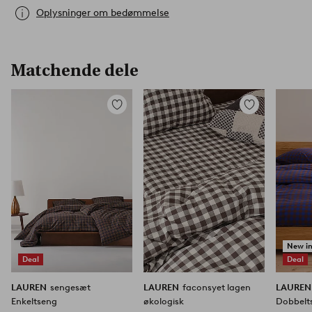
Oplysninger om bedømmelse
Matchende dele
Tilføj
Tilføj
til
til
favoritter
favoritter
New i
Deal
Deal
LAUREN
sengesæt
LAUREN
faconsyet lagen
LAURE
Enkeltseng
økologisk
Dobbelt