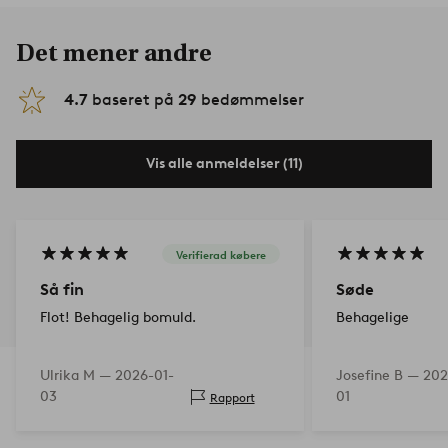
Det mener andre
4.7
baseret på
29
bedømmelser
Vis alle anmeldelser (11)
Verifierad købere
Så fin
Søde
Flot! Behagelig bomuld.
Behagelige
Ulrika M —
2026-01-
Josefine B —
202
03
01
Rapport